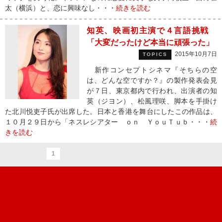
太（横浜）と、恋に興味なし・・・
続きを読む
知英、映画初主演で４言語挑戦
「大変だったけど本当に頑張った」
2015年10月7日
TOPICS
新作コンセプトシネマ『そちらの空
は、どんな空ですか？』の製作発表会見
が７日、東京都内で行われ、出演者の知
英（ジヨン）、松風理咲、脚本を手掛け
た北川悦吏子氏が出席した。日本と香港を舞台にしたこの作品は、
１０月２９日から「ネスレシアター ｏｎ ＹｏｕＴｕｂ・・・
続
きを読む
1