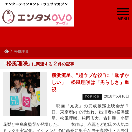
MENU
松風理咲
松風理咲
２
「
」に関連する
件の記事
横浜流星、“超ウブな役”に「恥ずか
しい」 松風理咲は「男らしさ」重
視
2018年5月10日
TOPICS
映画『兄友』の完成披露上映会が９
日、東京都内で行われ、出演者の横浜流
星、松風理咲、松岡広大、古川毅、小野
花梨と中島良監督が登壇した。 本作は、赤瓦もどむ氏の人気コ
ミックを実写化。イケメンなのに恋愛に奥手な男子高校生・西野壮