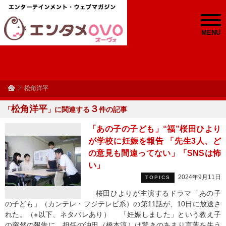
MENU
松角洋平
松角洋平
３
「
」に関連する
件の記事
「あの子の子ども」“福”桜田ひより
が学校に妊娠を報告 「先生3人、ど
の意見も間違ってない」「SNSは怖
い」
2024年9月11日
TOPICS
桜田ひよりが主演するドラマ「あの子
の子ども」（カンテレ・フジテレビ系）の第11話が、10日に放送さ
れた。（※以下、ネタバレあり） 「妊娠しました」という教え子
の突然の報告に、担任の沖田（橋本淳）は驚きのあまり言葉を失う