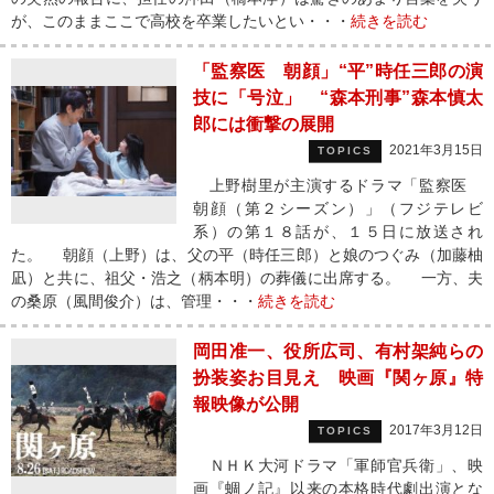
が、このままここで高校を卒業したいとい・・・
続きを読む
「監察医 朝顔」“平”時任三郎の演
技に「号泣」 “森本刑事”森本慎太
郎には衝撃の展開
2021年3月15日
TOPICS
上野樹里が主演するドラマ「監察医
朝顔（第２シーズン）」（フジテレビ
系）の第１８話が、１５日に放送され
た。 朝顔（上野）は、父の平（時任三郎）と娘のつぐみ（加藤柚
凪）と共に、祖父・浩之（柄本明）の葬儀に出席する。 一方、夫
の桑原（風間俊介）は、管理・・・
続きを読む
岡田准一、役所広司、有村架純らの
扮装姿お目見え 映画『関ヶ原』特
報映像が公開
2017年3月12日
TOPICS
ＮＨＫ大河ドラマ「軍師官兵衛」、映
画『蜩ノ記』以来の本格時代劇出演とな