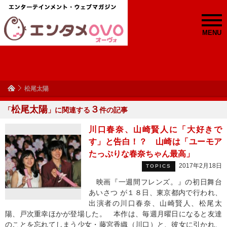
MENU
松尾太陽
松尾太陽
３
「
」に関連する
件の記事
川口春奈、山崎賢人に「大好きで
す」と告白！？ 山崎は「ユーモア
たっぷりな春奈ちゃん最高」
2017年2月18日
TOPICS
映画『一週間フレンズ。』の初日舞台
あいさつ が１８日、東京都内で行われ、
出演者の川口春奈、山崎賢人、松尾太
陽、戸次重幸ほかが登場した。 本作は、毎週月曜日になると友達
のことを忘れてしまう少女・藤宮香織（川口）と、彼女に引かれ、