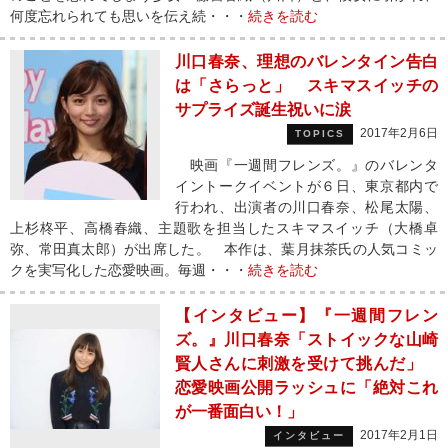
何度忘れられても思いを伝え続・・・
続きを読む
川口春奈、理想のバレンタイン告白
は「さらっと」 スキマスイッチの
サプライズ誕生祝いに涙
2017年2月6日
TOPICS
映画『一週間フレンズ。』のバレンタ
イントークイベントが６日、東京都内で
行われ、出演者の川口春奈、松尾太陽、
上杉柊平、高橋春織、主題歌を担当したスキマスイッチ（大橋卓
弥、常田真太郎）が出席した。 本作は、葉月抹茶氏の人気コミッ
クを実写化した恋愛映画。毎週・・・
続きを読む
【インタビュー】『一週間フレン
ズ。』川口春奈「ストイックな山崎
賢人さんに刺激を受けて挑んだ」
恋愛映画公開ラッシュに「絶対これ
が一番面白い！」
2017年2月1日
インタビュー