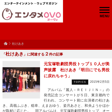
MENU
杜けあき
杜けあき
２
「
」に関連する
件の記事
元宝塚歌劇団男役トップ１０人が美
声披露 杜けあき「明日にでも男役
に戻れちゃう」
2015年2月5日
TOPICS
アルバム『麗人－ＲＥＩＪＩＮ－』の
発売記念コンサートが５日、東京都内で
行われ、コンサート前に出演者の杜けあ
き、高嶺ふぶき、稔幸、えまおゆう、姿月あさと、和央ようかほか
が取材に応じた。 同アルバムは、元宝塚歌劇団男役トップ、オー