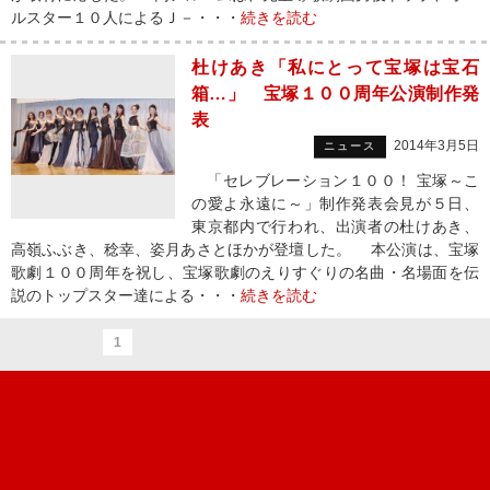
ルスター１０人によるＪ－・・・
続きを読む
杜けあき「私にとって宝塚は宝石
箱…」 宝塚１００周年公演制作発
表
2014年3月5日
ニュース
「セレブレーション１００！ 宝塚～こ
の愛よ永遠に～」制作発表会見が５日、
東京都内で行われ、出演者の杜けあき、
高嶺ふぶき、稔幸、姿月あさとほかが登壇した。 本公演は、宝塚
歌劇１００周年を祝し、宝塚歌劇のえりすぐりの名曲・名場面を伝
説のトップスター達による・・・
続きを読む
1