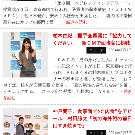
「第８回 ペアレンティングアワード」
授賞式が１日、東京都内で行われ、受賞者の藤本敏史（ＦＵＪＩＷ
ＡＲＡ）、佐々木健介、安めぐみほかが出席した。 妻の木下優樹
菜と共にカップル部門で受・・・
続きを読む
柏木由紀、握手会再開に「協力して
ください」 新ＣＭで面接官に挑戦
2014年7月1日
ニュース
Ｐ＆Ｇの「男の身だしなみ」キャンペ
ーン記念イベントが１日、東京都内で行
われ、ＡＫＢ４８の柏木由紀とプロボク
サーの村田諒太選手が登場した。 新Ｃ
Ｍでは、柏木が面接官役で登場し、“夏の男性の身だしなみ”を厳し
くチェックする。 スーツ姿で登場した柏木は「ＡＫＢ・・・
続き
を読む
神戸蘭子、食事面での“肉食”をアピ
ール 村田諒太「初の海外戦の前日
はすき焼きで」
2014年3月7日
ニュース