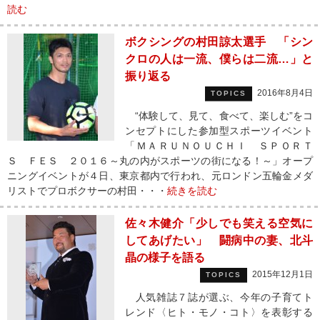
読む
ボクシングの村田諒太選手 「シン
クロの人は一流、僕らは二流…」と
振り返る
2016年8月4日
TOPICS
“体験して、見て、食べて、楽しむ”をコ
ンセプトにした参加型スポーツイベント
「ＭＡＲＵＮＯＵＣＨＩ ＳＰＯＲＴ
Ｓ ＦＥＳ ２０１６～丸の内がスポーツの街になる！～」オープ
ニングイベントが４日、東京都内で行われ、元ロンドン五輪金メダ
リストでプロボクサーの村田・・・
続きを読む
佐々木健介「少しでも笑える空気に
してあげたい」 闘病中の妻、北斗
晶の様子を語る
2015年12月1日
TOPICS
人気雑誌７誌が選ぶ、今年の子育てト
レンド〈ヒト・モノ・コト〉を表彰する