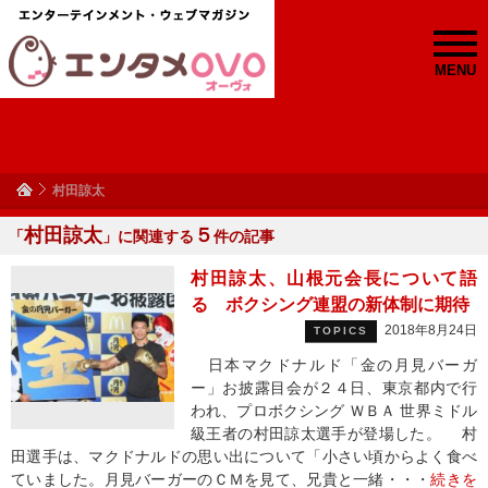
MENU
村田諒太
村田諒太
５
「
」に関連する
件の記事
村田諒太、山根元会長について語
る ボクシング連盟の新体制に期待
2018年8月24日
TOPICS
日本マクドナルド「金の月見バーガ
ー」お披露目会が２４日、東京都内で行
われ、プロボクシング ＷＢＡ 世界ミドル
級王者の村田諒太選手が登場した。 村
田選手は、マクドナルドの思い出について「小さい頃からよく食べ
ていました。月見バーガーのＣＭを見て、兄貴と一緒・・・
続きを