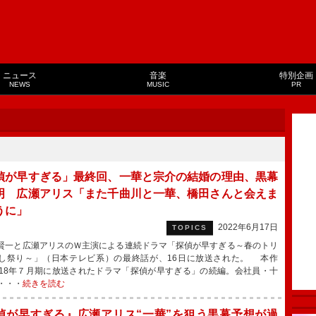
ニュース
音楽
特別企画
NEWS
MUSIC
PR
偵が早すぎる」最終回、一華と宗介の結婚の理由、黒幕
明 広瀬アリス「また千曲川と一華、橋田さんと会えま
うに」
2022年6月17日
TOPICS
一と広瀬アリスのＷ主演による連続ドラマ「探偵が早すぎる～春のトリ
し祭り～」（日本テレビ系）の最終話が、16日に放送された。 本作
018年７月期に放送されたドラマ「探偵が早すぎる」の続編。会社員・十
・・・
続きを読む
偵が早すぎる』広瀬アリス“一華”を狙う黒幕予想が過