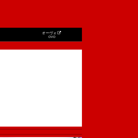
オーヴォ
OVO