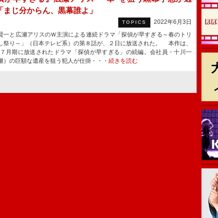
「まじ分からん、黒幕誰よ」
2022年6月3日
TOPICS
一と広瀬アリスのＷ主演による連続ドラマ「探偵が早すぎる～春のトリ
し祭り～」（日本テレビ系）の第８話が、２日に放送された。 本作は、
8年７月期に放送されたドラマ「探偵が早すぎる」の続編。会社員・十川一
瀬）の巨額な遺産を狙う犯人が仕掛・・・
続きを読む