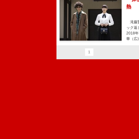
熱 
滝藤賢
ック返
201
華（広
1