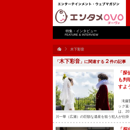
特集・インタビュー
FEATURE & INTERVIEW
木下彩音
木下彩音
２
「
」に関連する
件の記事
「探
も判
すよ
滝藤賢
ック返
は、2
川一華（広瀬）の巨額な遺産を狙う犯人が仕掛
「探