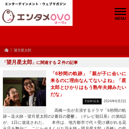
MENU
望月星太郎
望月星太郎
２
「
」に関連する
件の記事
「6秒間の軌跡」「親が子に会いに
来るのに理由なんてないよね」「星
太郎とひかりはもう熟年夫婦みたい
だな」
2024年6月2日
TOPICS
高橋一生が主演するドラマ「6秒間の軌
跡～花火師・望月星太郎の2番目の憂鬱」（テレビ朝日系）の第8話
が、1日に放送された。 本作は、地方都市で代々受け継がれる花
火店を舞台に、こじらせまくりな花火師・望月星太郎（高橋）の前