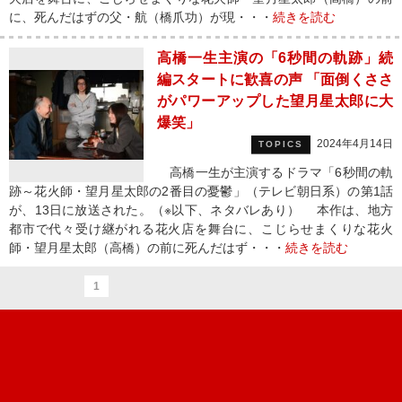
に、死んだはずの父・航（橋爪功）が現・・・
続きを読む
高橋一生主演の「6秒間の軌跡」続
編スタートに歓喜の声 「面倒くささ
がパワーアップした望月星太郎に大
爆笑」
2024年4月14日
TOPICS
高橋一生が主演するドラマ「6秒間の軌
跡～花火師・望月星太郎の2番目の憂鬱」（テレビ朝日系）の第1話
が、13日に放送された。（※以下、ネタバレあり） 本作は、地方
都市で代々受け継がれる花火店を舞台に、こじらせまくりな花火
師・望月星太郎（高橋）の前に死んだはず・・・
続きを読む
1