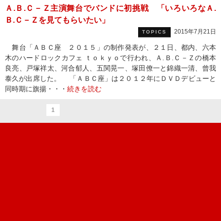
Ａ.Ｂ.Ｃ－Ｚ主演舞台でバンドに初挑戦 「いろいろなＡ.
Ｂ.Ｃ－Ｚを見てもらいたい」
2015年7月21日
TOPICS
舞台「ＡＢＣ座 ２０１５」の制作発表が、２１日、都内、六本
木のハードロックカフェ ｔｏｋｙｏで行われ、Ａ.Ｂ.Ｃ－Ｚの橋本
良亮、戸塚祥太、河合郁人、五関晃一、塚田僚一と錦織一清、曾我
泰久が出席した。 「ＡＢＣ座」は２０１２年にＤＶＤデビューと
同時期に旗揚・・・
続きを読む
1