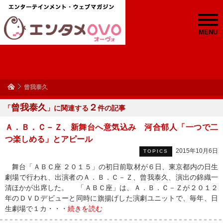
MENU
曾我泰久
曾我泰久
２
「
」に関連する
件の記事
Ａ．Ｂ．Ｃ－Ｚ、新舞台へ意気込み 河合郁人「一つで二
つ楽しめる」とアピール
2015年10月6日
TOPICS
舞台「ＡＢＣ座 ２０１５」の初日前取材が６日、東京都内の日生
劇場で行われ、出演者のＡ．Ｂ．Ｃ－Ｚ、曾我泰久、演出の錦織一
清ほかが出席した。 「ＡＢＣ座」は、Ａ．Ｂ．Ｃ－Ｚが２０１２
年のＤＶＤデビューと同時に旗揚げした演劇ユニットで、毎年、日
生劇場で１カ・・・
続きを読む