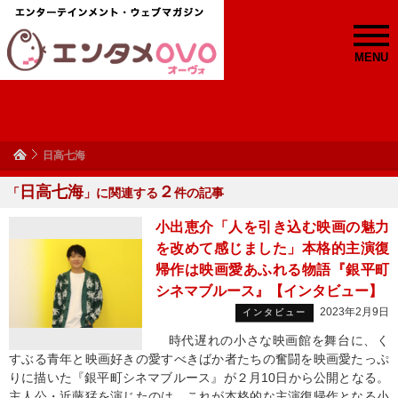
MENU
日高七海
日高七海
２
「
」に関連する
件の記事
小出恵介「人を引き込む映画の魅力
を改めて感じました」本格的主演復
帰作は映画愛あふれる物語『銀平町
シネマブルース』【インタビュー】
2023年2月9日
インタビュー
時代遅れの小さな映画館を舞台に、く
すぶる青年と映画好きの愛すべきばか者たちの奮闘を映画愛たっぷ
りに描いた『銀平町シネマブルース』が２月10日から公開となる。
主人公・近藤猛を演じたのは、これが本格的な主演復帰作となる小