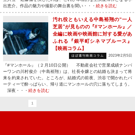
出恵介。作品の魅力や撮影の舞台裏を聞い・・・
続きを読む
汚れ役ともいえる中島裕翔の“一人
芝居”が見ものの『#マンホール』／
全編に映画や映画館に対する愛があ
ふれる『銀平町シネマブルース』
【映画コラム】
2023年2月5日
ほぼ週刊映画コラム
『#マンホール』（２月10日公開） 不動産会社で営業成績ナンバ
ーワンの川村俊介（中島裕翔）は、社長令嬢との結婚も決まって将
来を約束されていた。ところが、結婚式の前夜、渋谷で開かれたパ
ーティーで酔っぱらい、帰り道にマンホールの穴に落ちてしまう。
深夜・・・
続きを読む
1