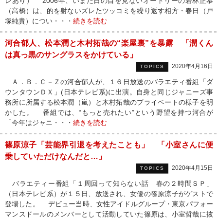
レあり） 2006年、いまだ日の目を見ないオードリーの若林正恭
（高橋）は、的を射ないズレたツッコミを繰り返す相方・春日（戸
塚純貴）につい・・・
続きを読む
河合郁人、松本潤と木村拓哉の“楽屋裏”を暴露 「潤くん
は真っ黒のサングラスをかけている」
2020年4月16日
TOPICS
Ａ．Ｂ．Ｃ－Ｚの河合郁人が、１６日放送のバラエティ番組「ダ
ウンタウンＤＸ」(日本テレビ系)に出演。自身と同じジャニーズ事
務所に所属する松本潤（嵐）と木村拓哉のプライベートの様子を明
かした。 番組では、“もっと売れたい”という野望を持つ河合が
「今年はジャニ・・・
続きを読む
篠原涼子「芸能界引退を考えたことも」 「小室さんに便
乗していただけなんだと…」
2020年4月15日
TOPICS
バラエティー番組「１周回って知らない話 春の２時間ＳＰ」
（日本テレビ系）が１５日、放送され、女優の篠原涼子がゲストで
登場した。 デビュー当時、女性アイドルグループ・東京パフォー
マンスドールのメンバーとして活動していた篠原は、小室哲哉に抜