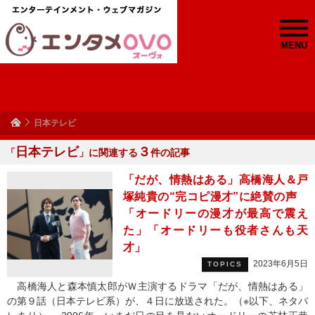
MENU
日本テレビ
日本テレビ
３
「
」に関連する
件の記事
「だが、情熱はある」高橋海人＆戸
塚純貴の“完コピ漫才”に絶賛の声
「オードリーの漫才が最高で震え
た」「オードリーも役者さんも天
才」
2023年6月5日
TOPICS
高橋海人と森本慎太郎がＷ主演するドラマ「だが、情熱はある」
の第９話（日本テレビ系）が、４日に放送された。（※以下、ネタバ