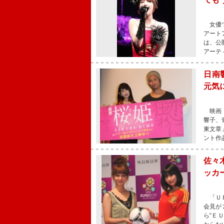
女優で
アート
は、公
アーテ
日南
元気
映画『
響子、
東文章
ント作
佐々
ッカ
「ＵＥ
会見が
ら“Ｅ