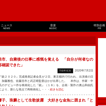
ニュース
音楽
特別企画
NEWS
MUSIC
PR
浩市、自粛後の仕事に感慨を覚える 「自分が何者なの
再確認できた」
2020年7月2日
TOPICS
銃２０２０』完成発表記者会見が２日、東京都内で行われ、出演者の日
、加藤雅也、佐藤浩市と武正晴監督ほかが出席した。 本作は、作家・中
氏のデビュー作を映画化した『銃』（１８）を、企画・製作の奥山和由氏
により、新たな視点で再映画化し・・・
続きを読む
響子、珠麟として生歌披露 大好きな金魚に囲まれ「と
うれしい」