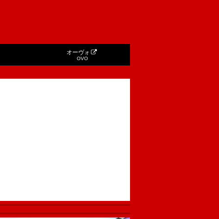
オーヴォ
OVO