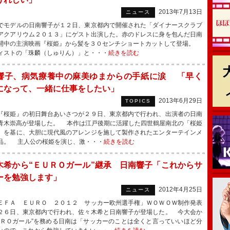
2013年7月13日
ニュース
モデルの日南響子が１２日、東京都内で開催された「ダイナースクラブ
アクアリウム２０１３」にゲスト出演した。赤のドレスに身を包んだ日南
開中の主演映画『桜姫』から髪を３０センチショートカットして登場。
ィストの「珠麟（しゅりん）」と・・・
続きを読む
響子、病気療養中の麻美ゆまからの手紙に涙 「早く
になって、一緒に仕事をしたい」
2013年6月29日
TOPICS
桜姫』の初日舞台あいさつが２９日、東京都内で行われ、出演者の日南
青木崇高が登場した。 本作は江戸後期に活躍した四世鶴屋南北の「桜姫
」を基に、大胆に現代風のアレンジを施して製作されたエンターテインメ
品。 主人公の桜姫を演じ、激・・・
続きを読む
木希から“ＥＵＲＯガール”継承 日南響子「これからサ
ーを勉強します」
2012年4月25日
ニュース
ＦＡ ＥＵＲＯ ２０１２ サッカー欧州選手権」ＷＯＷＯＷ制作発表
２６日、東京都内で行われ、佐々木希と日南響子が登場した。 今大会か
ＵＲＯガール”を務める日南は「サッカーのことは全くと言っていいほど分