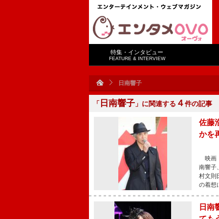
特集・インタビュー
FEATURE & INTERVIEW
日南響子
日南響子
４
「
」に関連する
件の記事
佐藤
かを
映画『
南響子
村文則
の着想
日南
ても