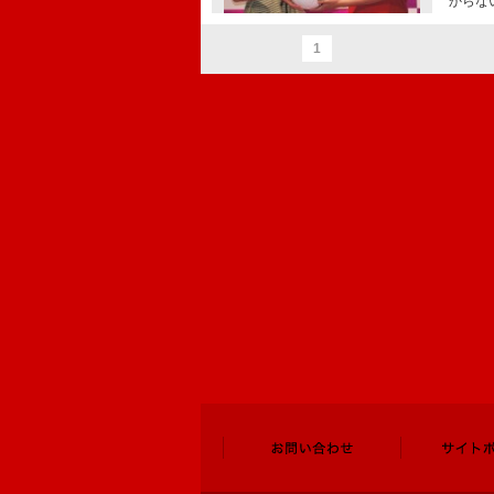
からな
1