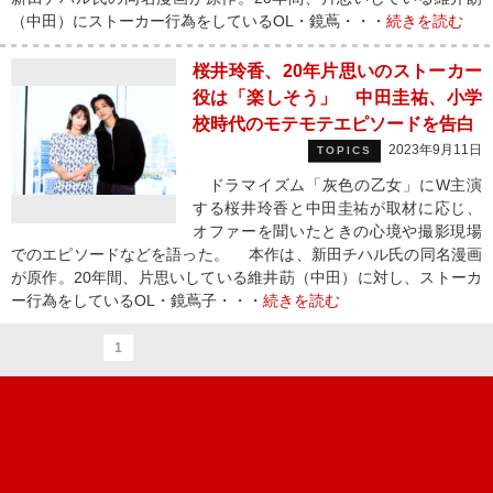
（中田）にストーカー行為をしているOL・鏡蔦・・・
続きを読む
桜井玲香、20年片思いのストーカー
役は「楽しそう」 中田圭祐、小学
校時代のモテモテエピソードを告白
2023年9月11日
TOPICS
ドラマイズム「灰色の乙女」にW主演
する桜井玲香と中田圭祐が取材に応じ、
オファーを聞いたときの心境や撮影現場
でのエピソードなどを語った。 本作は、新田チハル氏の同名漫画
が原作。20年間、片思いしている維井莇（中田）に対し、ストーカ
ー行為をしているOL・鏡蔦子・・・
続きを読む
1