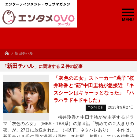
MENU
新田チハル
新田チハル
２
「
」に関連する
件の記事
「灰色の乙女」ストーカー“蔦子”桜
井玲香と“莇”中田圭祐が急接近 「キ
スシーンはキャーッとなった」「ハ
ラハラドキドキした」
2023年9月27日
TOPICS
桜井玲香と中田圭祐がＷ主演するドラ
マ「灰色の乙女」（MBS・TBS系）の第４話「初めての２人きりの
夜」が、27日に放送された。（※以下、ネタバレあり） 本作は、
新田チハル氏の同名漫画が原作。20年間、片思いしている維井莇