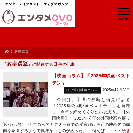
MENU
教皇選挙
教皇選挙
３
「
」に関連する
件の記事
【映画コラム】「2025年映画ベスト
テン」
2025年12月28日
ほぼ週刊映画コラム
今回は、筆者の独断と偏見による
「2025年公開映画ベストテン」を発表
し、今年を締めくくりたいと思う。 【外
国映画】 2025年公開の外国映画を振り
返った時に、今年の米アカデミー賞での受賞作は最近の映画界の傾
向を象徴するようで興味深いものがあった。 例えば、・・・
続き