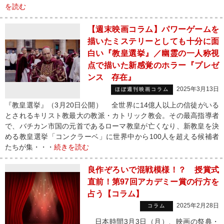
を読む
【週末映画コラム】パワーゲームを
描いたミステリーとしても十分に面
白い『教皇選挙』／幽霊の一人称視
点で描いた新感覚のホラー『プレゼ
ンス 存在』
2025年3月13日
ほぼ週刊映画コラム
『教皇選挙』（3月20日公開） 全世界に14億人以上の信徒がいる
とされるキリスト教最大の教派・カトリック教会。その最高指導者
で、バチカン市国の元首であるローマ教皇が亡くなり、新教皇を決
める教皇選挙「コンクラーベ」に世界中から100人を超える候補者
たちが集・・・
続きを読む
良作ぞろいで混戦模様！？ 授賞式
直前！第97回アカデミー賞の行方を
占う【コラム】
2025年2月28日
コラム
日本時間3月3日（月）、映画の祭典・