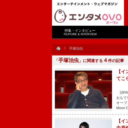
特集・インタビュー
FEATURE & INTERVIEW
手塚治虫
手塚治虫
４
「
」に関連する
件の記事
【イ
てこ
旧PA
おもて
オープ
Moon
【イ
虫原