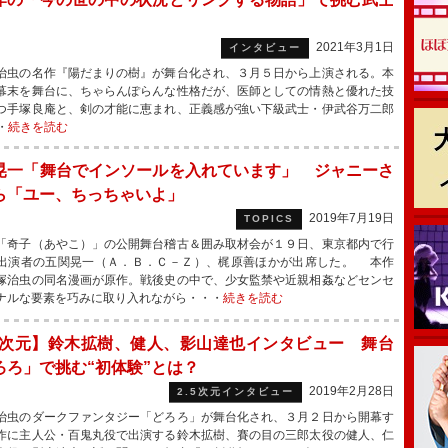
2021年3月1日
インタビュー
虫の名作『陽だまりの樹』が舞台化され、３月５日から上演される。本
幕末を舞台に、ちゃらんぽらんな性格だが、医師としての情熱と優れた技
つ手塚良庵と、剣の才能に恵まれ、正義感が強い下級武士・伊武谷万二郎
・
続きを読む
晃一「舞台でインソールを入れています」 ジャニーさ
ら「ユー、ちっちゃいよ」
2019年7月19日
TOPICS
奇子（あやこ）」の公開舞台稽古＆囲み取材会が１９日、東京都内で行
出演者の五関晃一（Ａ．Ｂ．Ｃ－Ｚ）、梶原善ほかが出席した。 本作
塚治虫の同名漫画が原作。戦後史の中で、少女監禁や近親相姦などセンセ
ナルな要素を巧みに取り入れながら・・・
続きを読む
.5次元】鈴木拡樹、健人、影山達也インタビュー 舞台
ろろ」で挑む“初体験”とは？
2019年2月28日
2.5次元インタビュー
虫のダークファンタジー「どろろ」が舞台化され、３月２日から開幕す
作に主人公・百鬼丸役で出演する鈴木拡樹、賽の目の三郎太役の健人、仁