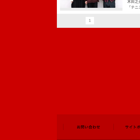
木田之
『テニ
1