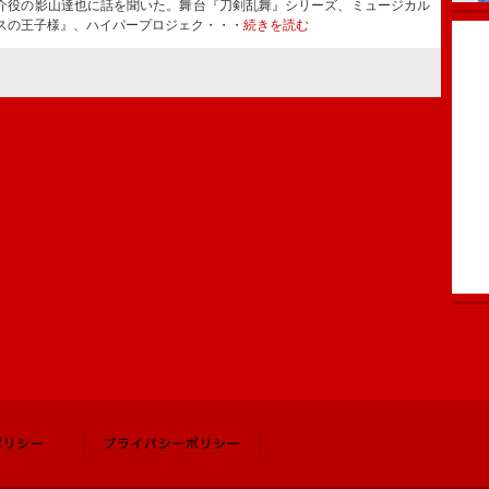
介役の影山達也に話を聞いた。舞台『刀剣乱舞』シリーズ、ミュージカル
スの王子様』、ハイパープロジェク・・・
続きを読む