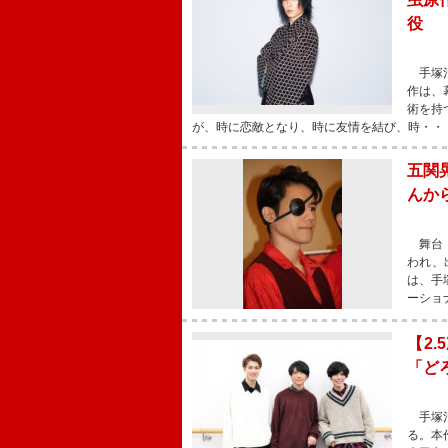
役
手塚治
作は、
術を持
が、時に恋敵となり、時に友情を結び、時・・
五関
んか
舞台「
われ、
は、手
ーショ
【2
「ど
手塚治
る。本