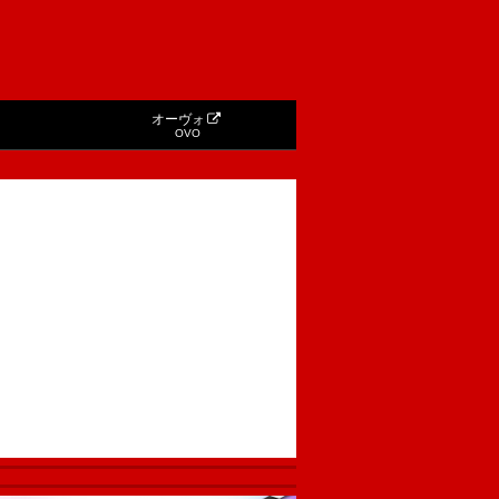
オーヴォ
OVO