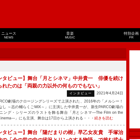
ニュース
音楽
特別企画
NEWS
MUSIC
PR
ンタビュー】舞台「月とシネマ」中井貴一 俳優を続け
られたのは「両親の力以外の何ものでもない」
2021年4月24日
インタビュー
RCO劇場のクロージングシリーズで上演された、2016年の「メルシー！
なし ～志の輔らくごMIX～」に主演した中井貴一が、新生PARCO劇場の
ニング・シリーズのラストを飾る舞台「月とシネマ―The Film on the
 Cinema―」にも主演、舞台は17日から上演される・・・
続きを読む
ンタビュー】舞台「陽だまりの樹」早乙女友貴 手塚治
作の「今の世の中の状況とリンクする物語」で挑む武士