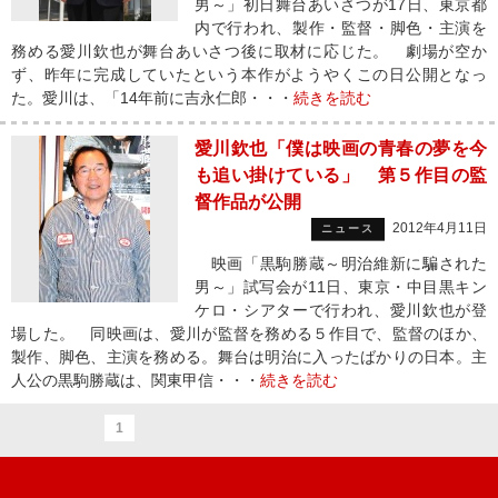
男～」初日舞台あいさつが17日、東京都
内で行われ、製作・監督・脚色・主演を
務める愛川欽也が舞台あいさつ後に取材に応じた。 劇場が空か
ず、昨年に完成していたという本作がようやくこの日公開となっ
た。愛川は、「14年前に吉永仁郎・・・
続きを読む
愛川欽也「僕は映画の青春の夢を今
も追い掛けている」 第５作目の監
督作品が公開
2012年4月11日
ニュース
映画「黒駒勝蔵～明治維新に騙された
男～」試写会が11日、東京・中目黒キン
ケロ・シアターで行われ、愛川欽也が登
場した。 同映画は、愛川が監督を務める５作目で、監督のほか、
製作、脚色、主演を務める。舞台は明治に入ったばかりの日本。主
人公の黒駒勝蔵は、関東甲信・・・
続きを読む
1