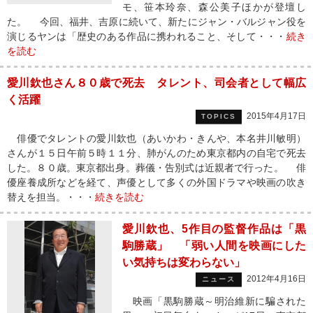
モ、笹本玲奈、森公美子ほかが登壇し
た。 今回、福井、吉原に続いて、新たにジャン・バルジャン役を
演じるヤンは「歴史のある作品に携われること、そして・・・
続き
を読む
愛川欽也さん８０歳で死去 タレント、司会者として幅広
く活躍
2015年4月17日
TOPICS
俳優でタレントの愛川欽也（あいかわ・きんや、本名井川敏明）
さんが１５日午前５時１１分、肺がんのため東京都内の自宅で死去
した。８０歳。東京都出身。葬儀・告別式は近親者で行った。 俳
優座養成所などを経て、声優として多くの外国ドラマや映画の吹き
替えを担当。・・・
続きを読む
愛川欽也、5作目の監督作品は「黒
駒勝蔵」 「弱い人間を映画にした
い気持ちは変わらない」
2012年4月16日
ニュース
映画「黒駒勝蔵～明治維新に騙された