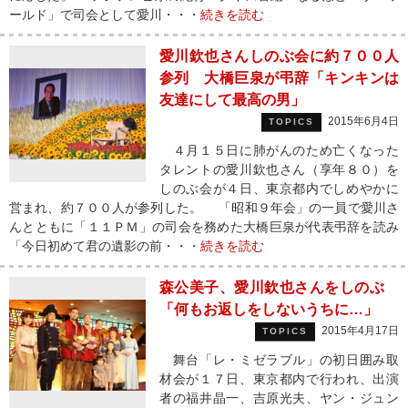
ールド」で司会として愛川・・・
続きを読む
愛川欽也さんしのぶ会に約７００人
参列 大橋巨泉が弔辞「キンキンは
友達にして最高の男」
2015年6月4日
TOPICS
４月１５日に肺がんのため亡くなった
タレントの愛川欽也さん（享年８０）を
しのぶ会が４日、東京都内でしめやかに
営まれ、約７００人が参列した。 「昭和９年会」の一員で愛川さ
んとともに「１１ＰＭ」の司会を務めた大橋巨泉が代表弔辞を読み
「今日初めて君の遺影の前・・・
続きを読む
森公美子、愛川欽也さんをしのぶ
「何もお返しをしないうちに…」
2015年4月17日
TOPICS
舞台「レ・ミゼラブル」の初日囲み取
材会が１７日、東京都内で行われ、出演
者の福井晶一、吉原光夫、ヤン・ジュン