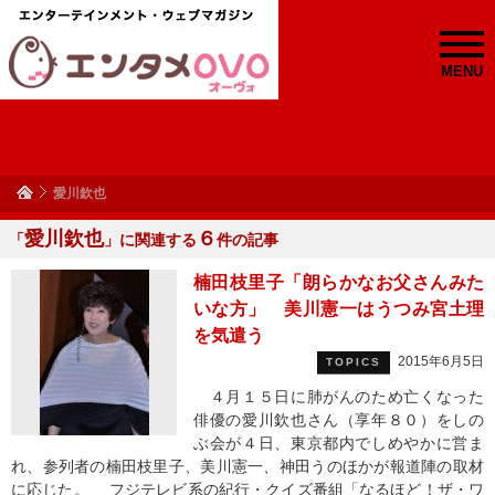
MENU
愛川欽也
愛川欽也
６
「
」に関連する
件の記事
楠田枝里子「朗らかなお父さんみた
いな方」 美川憲一はうつみ宮土理
を気遣う
2015年6月5日
TOPICS
４月１５日に肺がんのため亡くなった
俳優の愛川欽也さん（享年８０）をしの
ぶ会が４日、東京都内でしめやかに営ま
れ、参列者の楠田枝里子、美川憲一、神田うのほかが報道陣の取材
に応じた。 フジテレビ系の紀行・クイズ番組「なるほど！ザ・ワ