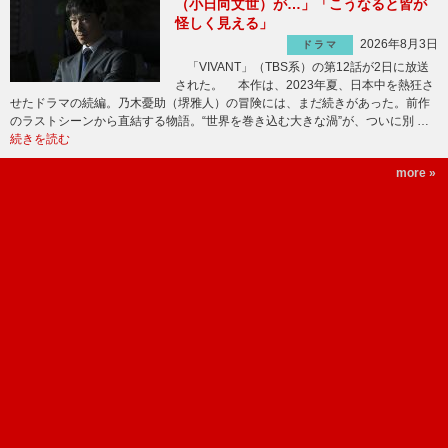
（小日向文世）が…」「こうなると皆が
怪しく見える」
2026年8月3日
ドラマ
「VIVANT」（TBS系）の第12話が2日に放送
された。 本作は、2023年夏、日本中を熱狂さ
せたドラマの続編。乃木憂助（堺雅人）の冒険には、まだ続きがあった。前作
のラストシーンから直結する物語。“世界を巻き込む大きな渦”が、ついに別 …
続きを読む
more »