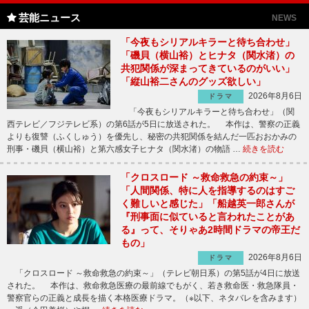
芸能ニュース
NEWS
「今夜もシリアルキラーと待ち合わせ」
「磯貝（横山裕）とヒナタ（関水渚）の
共犯関係が深まってきているのがいい」
「縦山裕二さんのグッズ欲しい」
2026年8月6日
ドラマ
「今夜もシリアルキラーと待ち合わせ」（関
西テレビ／フジテレビ系）の第6話が5日に放送された。 本作は、警察の正義
よりも復讐（ふくしゅう）を優先し、秘密の共犯関係を結んだ一匹おおかみの
刑事・磯貝（横山裕）と第六感女子ヒナタ（関水渚）の物語 …
続きを読む
「クロスロード ～救命救急の約束～」
「人間関係、特に人を指導するのはすご
く難しいと感じた」「船越英一郎さんが
『刑事面に似ていると言われたことがあ
る』って、そりゃあ2時間ドラマの帝王だ
もの」
2026年8月6日
ドラマ
「クロスロード ～救命救急の約束～」（テレビ朝日系）の第5話が4日に放送
された。 本作は、救命救急医療の最前線でもがく、若き救命医・救急隊員・
警察官らの正義と成長を描く本格医療ドラマ。（※以下、ネタバレを含みます）