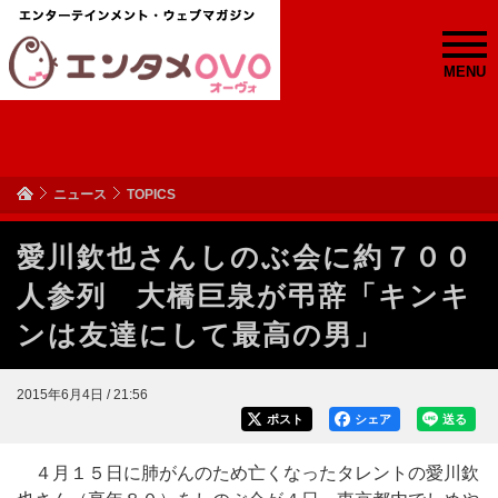
MENU
ニュース
TOPICS
愛川欽也さんしのぶ会に約７００
人参列 大橋巨泉が弔辞「キンキ
ンは友達にして最高の男」
2015年6月4日 / 21:56
ポスト
シェア
送る
４月１５日に肺がんのため亡くなったタレントの愛川欽