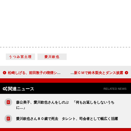
うつみ宮土理
愛川欽也
松崎しげる、前田敦子の喫煙シーンに「ただ者じゃない」 松田翔太は「愛のメモリー」に感謝
吉田羊がキャンディーズ！？ ポカリスエット新ＣＭで鈴木梨央とダンス披露
関連ニュース
RELATED NEWS
森公美子、愛川欽也さんをしのぶ 「何もお返しをしないうち
に…」
愛川欽也さん８０歳で死去 タレント、司会者として幅広く活躍