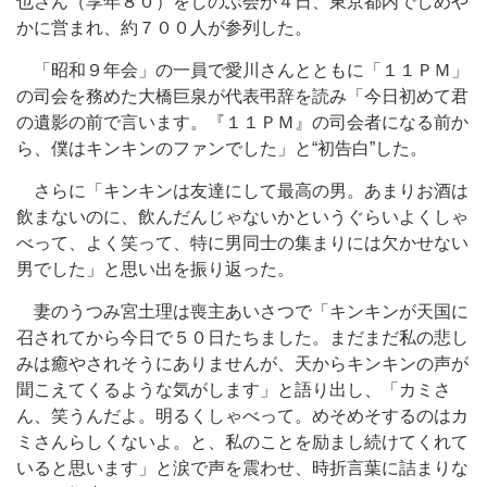
也さん（享年８０）をしのぶ会が４日、東京都内でしめや
かに営まれ、約７００人が参列した。
「昭和９年会」の一員で愛川さんとともに「１１ＰＭ」
の司会を務めた大橋巨泉が代表弔辞を読み「今日初めて君
の遺影の前で言います。『１１ＰＭ』の司会者になる前か
ら、僕はキンキンのファンでした」と“初告白”した。
さらに「キンキンは友達にして最高の男。あまりお酒は
飲まないのに、飲んだんじゃないかというぐらいよくしゃ
べって、よく笑って、特に男同士の集まりには欠かせない
男でした」と思い出を振り返った。
妻のうつみ宮土理は喪主あいさつで「キンキンが天国に
召されてから今日で５０日たちました。まだまだ私の悲し
みは癒やされそうにありませんが、天からキンキンの声が
聞こえてくるような気がします」と語り出し、「カミさ
ん、笑うんだよ。明るくしゃべって。めそめそするのはカ
ミさんらしくないよ。と、私のことを励まし続けてくれて
いると思います」と涙で声を震わせ、時折言葉に詰まりな