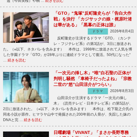
遥（今田美桜）や桐 …
続きを読む
「GTO」“鬼塚”反町隆史らが「告白大作
戦」を決行 「カジサックの娘・梶原叶渚
は華がある」「黒幕の正体は誰」
2026年8月4日
ドラマ
反町隆史が主演するドラマ「GTO」（カンテ
レ・フジテレビ系）の第3話が、3日に放送され
た。（※以下、ネタバレを含みます） 本作は、1998年に放送されて人気を博
した学園ドラマ「GTO」が28年ぶりに連続ドラマとして復活。50代になった“
…
続きを読む
「一次元の挿し木」“唯”白石聖の正体が
判明し騒然 「車椅子だったよね」「宗教
二世の“悠”山田涼介がつらい」
2026年8月3日
ドラマ
山田涼介が主演するドラマ「一次元の挿し
木」（読売テレビ・日本テレビ系）の第5話が、
2日に放送された。（※以下、ネタバレを含みます） 本作は、松下龍之介氏の
同名小説が原作。ヒマラヤ山中で発掘された200年前の人骨が、失踪した妹の
DNAと完 …
続きを読む
日曜劇場「VIVANT」「まさか長野専務