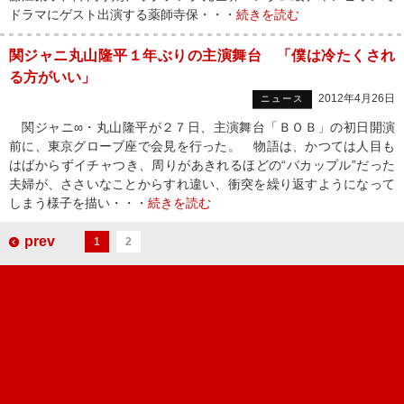
ドラマにゲスト出演する薬師寺保・・・
続きを読む
関ジャニ丸山隆平１年ぶりの主演舞台 「僕は冷たくされ
る方がいい」
2012年4月26日
ニュース
関ジャニ∞・丸山隆平が２７日、主演舞台「ＢＯＢ」の初日開演
前に、東京グローブ座で会見を行った。 物語は、かつては人目も
はばからずイチャつき、周りがあきれるほどの“バカップル”だった
夫婦が、ささいなことからすれ違い、衝突を繰り返すようになって
しまう様子を描い・・・
続きを読む
prev
1
2