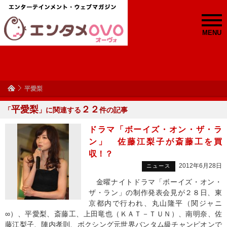
MENU
平愛梨
平愛梨
２２
「
」に関連する
件の記事
ドラマ「ボーイズ・オン・ザ・ラ
ン」 佐藤江梨子が斎藤工を買
収！？
2012年6月28日
ニュース
金曜ナイトドラマ「ボーイズ・オン・
ザ・ラン」の制作発表会見が２８日、東
京都内で行われ、丸山隆平（関ジャニ
∞）、平愛梨、斎藤工、上田竜也（ＫＡＴ－ＴＵＮ）、南明奈、佐
藤江梨子、陣内孝則、ボクシング元世界バンタム級チャンピオンで