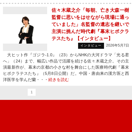
佐々木蔵之介「毎朝、亡き大森一樹
監督に思いをはせながら現場に通っ
ていました」名監督の遺志を継いで
主演に挑んだ時代劇『幕末ヒポクラ
テスたち』【インタビュー】
2026年5月7日
インタビュー
大ヒット作『ゴジラ-1.0』（23）からNHKの大河ドラマ「光る君
へ」（24）まで、幅広い作品で活躍を続ける佐々木蔵之介。その主
演最新作が、幕末の京都の小さな村を舞台にした医療時代劇『幕末
ヒポクラテスたち』（5月8日公開）だ。中国・唐由来の漢方医と西
洋医学を学んだ蘭・・・
続きを読む
1