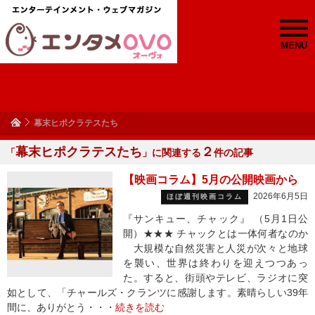
MENU
幕末ヒポクラテスたち
幕末ヒポクラテスたち
２
「
」に関連する
件の記事
【映画コラム】5月の公開映画から
2026年6月5日
ほぼ週刊映画コラム
『サンキュー、チャック』 （5月1日公
開）★★★ チャックとは一体何者なのか
大規模な自然災害と人災が次々と地球
を襲い、世界は終わりを迎えつつあっ
た。すると、街頭やテレビ、ラジオに突
如として、「チャールズ・クランツに感謝します。素晴らしい39年
間に、ありがとう・・・
続きを読む