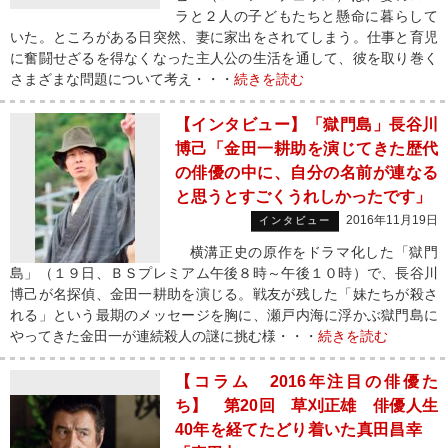
ラと２人の子どもたちと懸命に暮らして
いた。ところがある日突然、妻に家出をされてしまう。仕事と育児
に奮闘せざるを得なくなった主人公の生活を通して、彼を取り巻く
さまざまな問題について考え・・・
続きを読む
【インタビュー】「獄門島」長谷川
博己「金田一耕助を演じてきた歴代
の俳優の中に、自分の名前が連なる
と思うとすごくうれしかったです」
2016年11月19日
インタビュー
横溝正史の原作をドラマ化した「獄門
島」（１９日、ＢＳプレミアム午後８時～午後１０時）で、長谷川
博己が名探偵、金田一耕助を演じる。戦友が残した「妹たちが殺さ
れる」という最期のメッセージを胸に、瀬戸内海に浮かぶ獄門島に
やってきた金田一が連続殺人の謎に挑む様・・・
続きを読む
【コラム 2016年注目の俳優た
ち】 第20回 草刈正雄 俳優人生
40年を経てたどり着いた真田昌幸