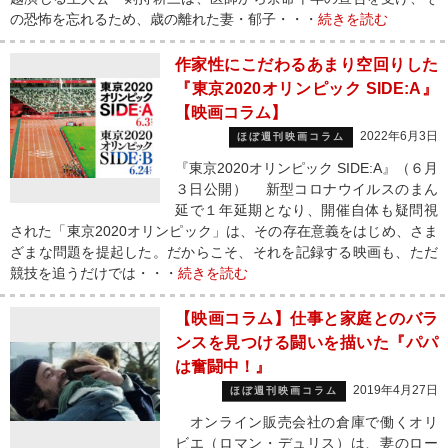
の恐怖を忘れるため、歳の離れた妻・郁子・・・
続きを読む
作家性にこだわるあまり空回りした
『東京2020オリンピック SIDE:A』
【映画コラム】
2022年6月3日
ほぼ週刊映画コラム
『東京2020オリンピック SIDE:A』（６月
３日公開） 新型コロナウイルスのまん
延で１年延期となり、開催自体も疑問視
された「東京2020オリンピック」は、その存在意義をはじめ、さま
ざまな問題を提起した。だからこそ、それを記録する映画も、ただ
競技を追うだけでは・・・
続きを読む
【映画コラム】仕事と家庭とのバラ
ンスを見つける闘いを描いた『パパ
は奮闘中！』
2019年4月27日
ほぼ週刊映画コラム
オンライン販売会社の倉庫で働くオリ
ビエ（ロマン・デュリス）は、妻のロー