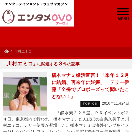
MENU
川村エミコ
川村エミコ
３
「
」に関連する
件の記事
橋本マナミ婚活宣言！「来年１２月
に結婚、再来年に妊娠」 テリー伊
藤「全裸でプロポーズって聞いたこ
とない！」
2016年11月24日
TOPICS
「酵水素３２８選」ＰＲイベントが２
４日、東京都内で行われ、橋本マナミ、たんぽぽの白鳥久美子と川
村エミコ、テリー伊藤が登壇した。橋本マナミは海外セレブをイメ
ージしたヘソ出しファッション、たんぽぽは双子コーデを意識した