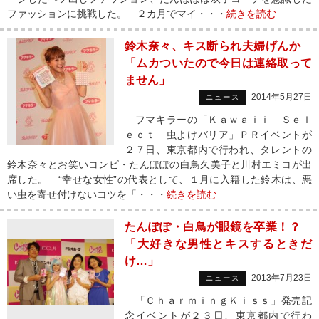
ファッションに挑戦した。 ２カ月でマイ・・・
続きを読む
鈴木奈々、キス断られ夫婦げんか
「ムカついたので今日は連絡取って
ません」
2014年5月27日
ニュース
フマキラーの「Ｋａｗａｉｉ Ｓｅｌ
ｅｃｔ 虫よけバリア」ＰＲイベントが
２７日、東京都内で行われ、タレントの
鈴木奈々とお笑いコンビ・たんぽぽの白鳥久美子と川村エミコが出
席した。 “幸せな女性”の代表として、１月に入籍した鈴木は、悪
い虫を寄せ付けないコツを「・・・
続きを読む
たんぽぽ・白鳥が眼鏡を卒業！？
「大好きな男性とキスするときだ
け…」
2013年7月23日
ニュース
「ＣｈａｒｍｉｎｇＫｉｓｓ」発売記
念イベントが２３日、東京都内で行わ