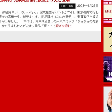
2023年4月25日
TOPICS
岸辺露伴 ルーヴルへ行く』完成報告イベントが25日、東京都内で行わ
演者の高橋一生、飯豊まりえ、長尾謙杜（なにわ男子）、安藤政信と渡辺
督が出席した。 本作は、荒木飛呂彦氏の人気コミック『ジョジョの奇妙
』から生まれたスピンオフ作品『岸・・・
続きを読む