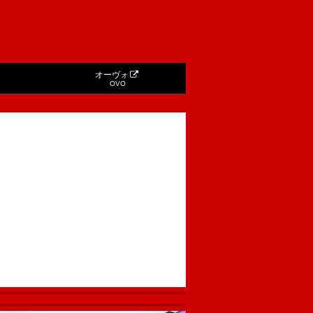
オーヴォ
OVO