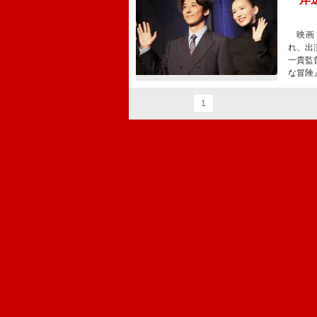
映画『
れ、出
一貴監
な冒険
1