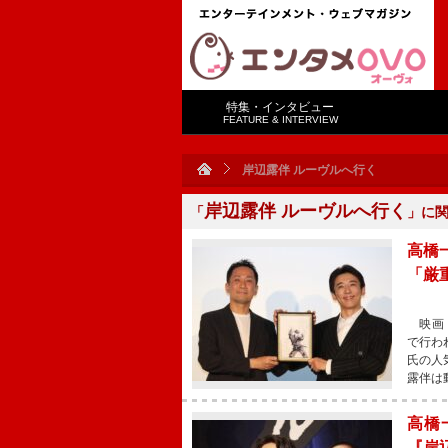
特集・インタビュー
FEATURE & INTERVIEW
岸辺露伴 ルーヴルへ行く
岸辺露伴 ルーヴルへ行く
「
」に
高橋
「厳
映画『
で行わ
氏の人
露伴は
高橋
『岸