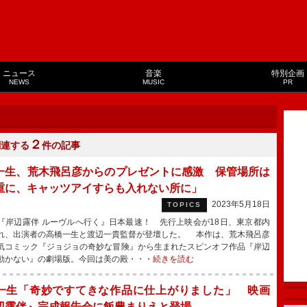
ニュース
音楽
特別企画
NEWS
MUSIC
PR
２
関連する
件の記事
一生、荒木飛呂彦からのプレゼントに感激 保管場所は
重に、キャッツアイすらも入れない所に」
2023年5月18日
TOPICS
岸辺露伴 ルーヴルへ行く』日本最速！ 先行上映会が18日、東京都内
れ、出演者の高橋一生と渡辺一貴監督が登壇した。 本作は、荒木飛呂彦
気コミック『ジョジョの奇妙な冒険』から生まれたスピンオフ作品『岸辺
動かない』の劇場版。今回は美の殿・・・
続きを読む
一生「奇妙ですてきな作品に仕上がりました」 映画
辺露伴』完成報告会に飯豊まりえと登場