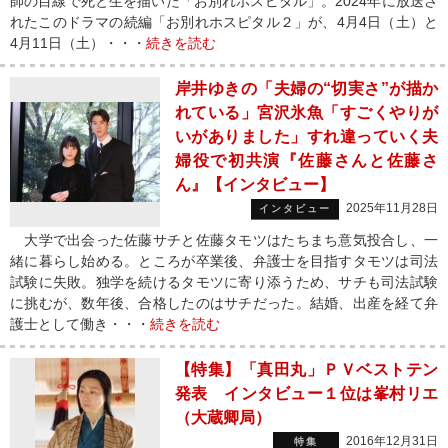
師の目線で死と生を描いた「お別れホスピタル」。2024年に放送さ
れたこのドラマの続編「お別れホスピタル２」が、4月4日（土）と
4月11日（土）・・・
続きを読む
岸井ゆきの「夫婦の“切実さ”が描か
れている」宮沢氷魚「すごくやりが
いがありました」すれ違っていく夫
婦役で初共演『佐藤さんと佐藤さ
ん』【インタビュー】
2025年11月28日
インタビュー
大学で出会った佐藤サチと佐藤タモツはたちまち意気投合し、一
緒に暮らし始める。ところが卒業後、弁護⼠を⽬指すタモツは司法
試験に失敗。独学を続けるタモツに寄り添うため、サチも司法試験
に挑むが、数年後、合格したのはサチだった。結婚、出産を経て弁
護⼠として働き・・・
続きを読む
【特集】「真田丸」ＰＶベストテン
発表 インタビュー１位は峯村リエ
（大蔵卿局）
2016年12月31日
特集