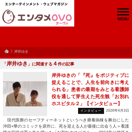
MENU
岸井ゆき
岸井ゆき
４
「
」に関連する
件の記事
岸井ゆきの「『死』をポジティブに
捉えることで、人生を前向きに考え
られる」患者の最期をみとる看護師
役を通して芽生えた死生観「お別れ
ホスピタル２」【インタビュー】
2026年4月3日
インタビュー
現代医療のセーフティーネットというべき療養病棟を舞台にした
沖田×華のコミックを原作に、死を迎える人が最後に出会う人＝看護