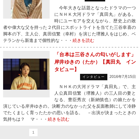
今年大きな話題となったドラマの一つ
にＮＨＫ大河ドラマ「真田丸」がある。
時にユーモアを交えながら、歴史上の敗
者や偉大な父を持った２代目にスポットライトを当てた三谷幸喜の
脚本の下、主人公、真田信繁（幸村）を演じた堺雅人をはじめ、ベ
テランから新進まで個性的な・・・
続きを読む
「台本は三谷さんの匂いがします」
岸井ゆきの（たか）【真田丸 イン
タビュー】
2016年7月15日
インタビュー
ＮＨＫの大河ドラマ「真田丸」で、主
人公真田信繁（堺雅人）の三人目の妻と
なる、豊臣秀次（新納慎也）の娘たかを
演じている岸井ゆきの。決断力のなかった父を反面教師にして冷静
でたくましく育ったたかの思いを語る。 －出演が決まったときの
気持ちは？ マ・・・
続きを読む
1