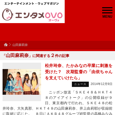
MENU
山田麻莉奈
山田麻莉奈
２
「
」に関連する
件の記事
松井玲奈、たかみなの卒業に刺激を
受けた？ 次期監督の「由依ちゃん
を支えていけたら」
2014年12月9日
ニュース
ニッポン放送「ＳＫＥ４８＆ＨＫＴ４
８のアイアイトーク」の公開収録が９
日、東京都内で行われ、ＳＫＥ４８の松
井玲奈、大矢真那、ＨＫＴ４８の山田麻莉奈、井上由莉耶が収録前
に取材に応じた。 ８日にＡＫＢ４８グループ総監督の高橋みなみ