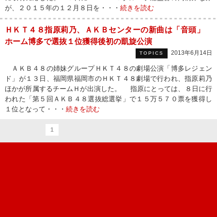
が、２０１５年の１２月８日を・・・
続きを読む
ＨＫＴ４８指原莉乃、ＡＫＢセンターの新曲は「音頭」
ホーム博多で選抜１位獲得後初の凱旋公演
2013年6月14日
TOPICS
ＡＫＢ４８の姉妹グループＨＫＴ４８の劇場公演「博多レジェン
ド」が１３日、福岡県福岡市のＨＫＴ４８劇場で行われ、指原莉乃
ほかが所属するチームＨが出演した。 指原にとっては、８日に行
われた「第５回ＡＫＢ４８選抜総選挙」で１５万５７０票を獲得し
１位となって・・・
続きを読む
1