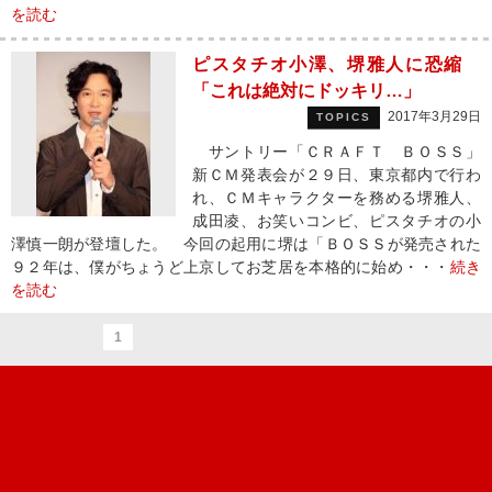
を読む
ピスタチオ小澤、堺雅人に恐縮
「これは絶対にドッキリ…」
2017年3月29日
TOPICS
サントリー「ＣＲＡＦＴ ＢＯＳＳ」
新ＣＭ発表会が２９日、東京都内で行わ
れ、ＣＭキャラクターを務める堺雅人、
成田凌、お笑いコンビ、ピスタチオの小
澤慎一朗が登壇した。 今回の起用に堺は「ＢＯＳＳが発売された
９２年は、僕がちょうど上京してお芝居を本格的に始め・・・
続き
を読む
1