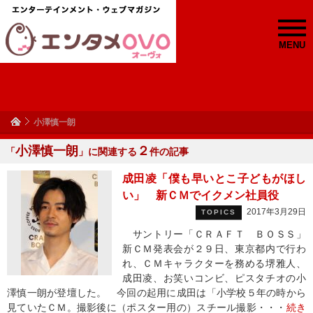
MENU
小澤慎一朗
小澤慎一朗
２
「
」に関連する
件の記事
成田凌「僕も早いとこ子どもがほし
い」 新ＣＭでイクメン社員役
2017年3月29日
TOPICS
サントリー「ＣＲＡＦＴ ＢＯＳＳ」
新ＣＭ発表会が２９日、東京都内で行わ
れ、ＣＭキャラクターを務める堺雅人、
成田凌、お笑いコンビ、ピスタチオの小
澤慎一朗が登壇した。 今回の起用に成田は「小学校５年の時から
見ていたＣＭ。撮影後に（ポスター用の）スチール撮影・・・
続き