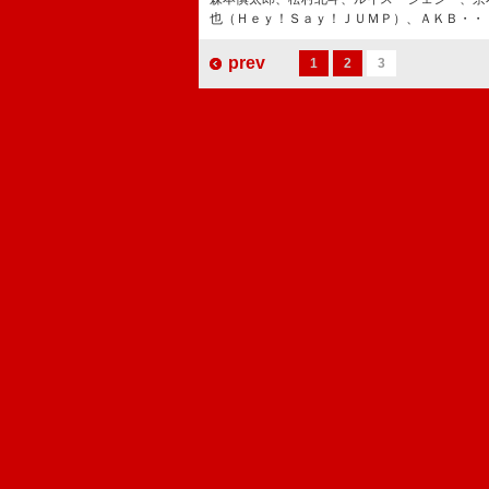
也（Ｈｅｙ！Ｓａｙ！ＪＵＭＰ）、ＡＫＢ・・
prev
1
2
3