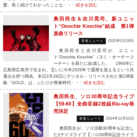
愛、長く続けてわかったことな・・・
続きを読む
奥田民生＆吉川晃司、新ユニッ
ト“Ooochie Koochie”結成 第1弾
楽曲リリース
2025年2月26日
音楽ニュース
奥田民生と吉川晃司が、ユニッ
ト“Ooochie Koochie”（ヨミ：オーチーコ
ーチー）を新たに結成した。 1965年に
広島県広島市で生まれ、互いに今年2025年で還暦を迎えるという共
通点を持つ両名。本日2月26日にデジタル・リリースされた第1弾楽
曲「GOLD」は、ふたりが青春時代・・・
続きを読む
奥田民生、ソロ30周年記念ライブ
【59-60】全曲収録2枚組Blu-ray発
売決定
2024年12月22日
音楽ニュース
奥田民生が、ソロ活動30周年を記念し
た2デイズライブ【ソロ30周年記念ライブ