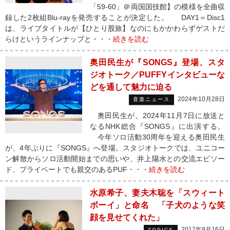
「59-60」＠両国国技館】の模様を全曲収
録した2枚組Blu-rayを発売することが決定した。 DAY1＝Disc1
は、ライブタイトルが【ひとり股旅】なのにもかかわらずゲストだ
らけというラインナップと・・・
続きを読む
奥田民生が『SONGS』登場、スタ
ジオトーク／PUFFYインタビューな
どを通して魅力に迫る
2024年10月28日
音楽ニュース
奥田民生が、2024年11月7日に放送と
なるNHK総合『SONGS』に出演する。
今年ソロ活動30周年を迎える奥田民生
が、4年ぶりに『SONGS』へ登場。スタジオトークでは、ユニコー
ン解散からソロ活動開始までの思いや、井上陽水との交流エピソー
ド、プライベートでも親交のあるPUF・・・
続きを読む
水原希子、妻夫木聡を「スウィート
ボーイ」と命名 「子犬のような笑
顔を見せてくれた」
2017年9月16日
TOPICS