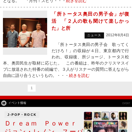
となる。 『月刊！スピリ・・・
続きを読む
「所トータス奥田の男子会」が復
活 「２人の歌も聞けて楽しかっ
た」と所
2012年8月4日
ニュース
「所トータス奥田の男子会 歌ってく
だけろ！」の収録が４日、東京都内で行
われ、収録後、所ジョージ、トータス松
本、奥田民生が取材に応じた。 この番組は、昨年のクリスマスイ
ブに放送された特番の続編で、３人がリスナーの質問に答えながら
自由に語り合うというもの。・・・
続きを読む
1
J-POP・ROCK
Ｄｒｅａｍ Ｐｏｗｅｒ
ジョン・レノン スーパ