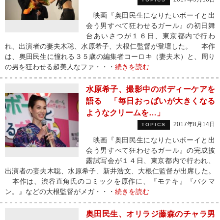
映画『奥田民生になりたいボーイと出
会う男すべて狂わせるガール』の初日舞
台あいさつが１６日、東京都内で行わ
れ、出演者の妻夫木聡、水原希子、大根仁監督が登壇した。 本作
は、奥田民生に憧れる３５歳の編集者コーロキ（妻夫木）と、周り
の男を狂わせる超美人なファ・・・
続きを読む
水原希子、撮影中のボディーケアを
語る 「毎日おっぱいが大きくなる
ようなクリームを…」
2017年8月14日
TOPICS
映画『奥田民生になりたいボーイと出
会う男すべて狂わせるガール』の完成披
露試写会が１４日、東京都内で行われ、
出演者の妻夫木聡、水原希子、新井浩文、大根仁監督が出席した。
本作は、渋谷直角氏のコミックを原作に、『モテキ』『バクマ
ン。』などの大根監督がメガ・・・
続きを読む
奥田民生、オリラジ藤森のチャラ男