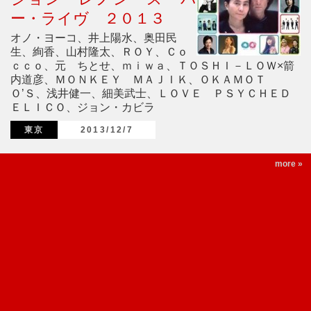
ー・ライヴ ２０１３
オノ・ヨーコ、井上陽水、奥田民
生、絢香、山村隆太、ＲＯＹ、Ｃｏ
ｃｃｏ、元 ちとせ、ｍｉｗａ、ＴＯＳＨＩ－ＬＯＷ×箭
内道彦、ＭＯＮＫＥＹ ＭＡＪＩＫ、ＯＫＡＭＯＴ
Ｏ’Ｓ、浅井健一、細美武士、ＬＯＶＥ ＰＳＹＣＨＥＤ
ＥＬＩＣＯ、ジョン・カビラ
東京
2013/12/7
more »