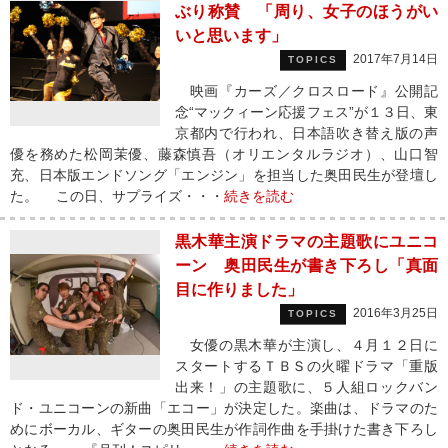
ぶり称賛 「周り、女子のほうがい
いと思います」
2017年7月14日
TOPICS
映画『カーズ／クロスロード』公開記
念“マックィーン応援フェス”が１３日、東
京都内で行われ、日本語吹き替え版の声
優を務めた松岡茉優、藤森慎吾（オリエンタルラジオ）、山口智
充、日本版エンドソング「エンジン」を担当した奥田民生が登壇し
た。 この日、サプライズ・・・
続きを読む
黒木華主演ドラマの主題歌にユニコ
ーン 奥田民生が書き下ろし「真面
目に作りました」
2016年3月25日
TOPICS
女優の黒木華が主演し、４月１２日に
スタートするＴＢＳの火曜ドラマ「重版
出来！」の主題歌に、５人組ロックバン
ド・ユニコーンの新曲「エコー」が決定した。楽曲は、ドラマのた
めにボーカル、ギターの奥田民生が作詞作曲を手掛けた書き下ろし