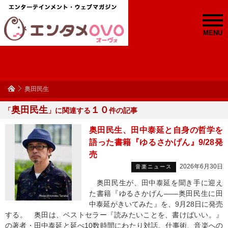
MENU
奥田民生
奥田民生
１０
「
」に関連する
件の記事
奥田民生、田中泰延と自身の哲学を
語った書籍『ゆるさかげん』9/28発
売
2026年6月30日
音楽ニュース
奥田民生が、田中泰延を聞き手に迎え
た書籍『ゆるさかげん――奥田民生に田
中泰延がきいてみた』を、9月28日に発売
する。 奥田は、ベストセラー『読みたいことを、書けばいい。』
の著者・田中泰延と延べ10数時間にわたり対話。仕事術、音楽への