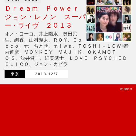
Ｄｒｅａｍ Ｐｏｗｅｒ
ジョン・レノン スーパ
ー・ライヴ ２０１３
オノ・ヨーコ、井上陽水、奥田民
生、絢香、山村隆太、ＲＯＹ、Ｃｏ
ｃｃｏ、元 ちとせ、ｍｉｗａ、ＴＯＳＨＩ－ＬＯＷ×箭
内道彦、ＭＯＮＫＥＹ ＭＡＪＩＫ、ＯＫＡＭＯＴ
Ｏ’Ｓ、浅井健一、細美武士、ＬＯＶＥ ＰＳＹＣＨＥＤ
ＥＬＩＣＯ、ジョン・カビラ
東京
2013/12/7
more »