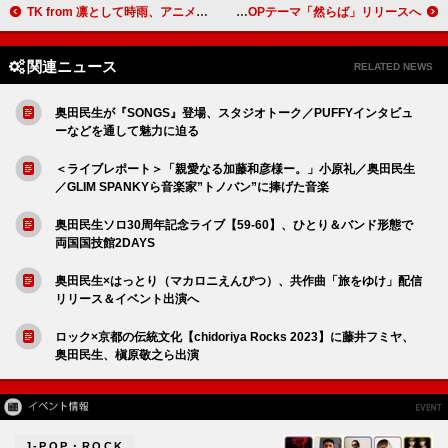
TK from 凛として時雨、アニメ『俺だけレベルアップな件 Season 2 -Arise from the Shadow-』EDテーマに決定
マカロニえんぴつ 、TVアニメ『アオのハコ』第2期OPテーマ「然らば」リリースへ
関連ニュース
RELATED NEWS
奥田民生が『SONGS』登場、スタジオトーク／PUFFYインタビュ
ーなどを通して魅力に迫る
＜ライブレポート＞「親愛なる加藤和彦様ー。」小原礼／奥田民生
／GLIM SPANKYら音楽家”トノバン”に捧げた音楽
奥田民生ソロ30周年記念ライブ【59-60】、ひとり＆バンド形態で
両国国技館2DAYS
奥田民生×はっとり（マカロニえんぴつ）、共作曲「旅をゆけ」配信
リリース＆イベント出演へ
ロック×京都の伝統文化【chidoriya Rocks 2023】に藤井フミヤ、
奥田民生、槇原敬之ら出演
J-POP・ROCK