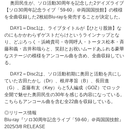
奥田民生が、ソロ活動30周年を記念した2デイズライブ
【ソロ30周年記念ライブ「59-60」＠両国国技館】の模様
を全曲収録した2枚組Blu-rayを発売することが決定した。
DAY1＝Disc1は、ライブタイトルが【ひとり股旅】な
のにもかかわらずゲストだらけというラインナップとな
り、どぶろっく・浜崎貴司・寺岡呼人・トータス松本・斉
藤和義・吉井和哉らと、笑顔とお祝いムードあふれる豪華
なステージの模様をアンコール曲を含め、全曲収録してい
る。
DAY2＝Disc2は、ソロ活動初期に奥田と活動を共にし
ていた古田たかし（Dr）、根岸孝旨（B）、長田進
（G）、斎藤有太（Key）らと5人編成（GOZ）でロック
全開で魅せた奥田民生の30年を感じる内容になっている。
こちらもアンコール曲を含む全22曲を収録している。
◎リリース情報
Blu-ray『ソロ30周年記念ライブ「59-60」＠両国国技館』
2025/3/8 RELEASE