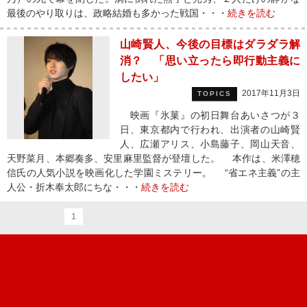
最後のやり取りは、政略結婚も多かった戦国・・・
続きを読む
山崎賢人、今後の目標はダラダラ解
消？ 「思い立ったら即行動主義に
したい」
2017年11月3日
TOPICS
映画『氷菓』の初日舞台あいさつが３
日、東京都内で行われ、出演者の山崎賢
人、広瀬アリス、小島藤子、岡山天音、
天野菜月、本郷奏多、安里麻里監督が登壇した。 本作は、米澤穂
信氏の人気小説を映画化した学園ミステリー。 “省エネ主義”の主
人公・折木奉太郎にちな・・・
続きを読む
1