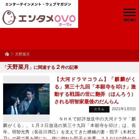
MENU
天野菜月
天野菜月
２
「
」に関連する
件の記事
【大河ドラマコラム】「麒麟がく
る」第三十九回「本願寺を叩け」激
動する戦国の世に翻弄（ほんろう）
される明智家最後のだんらん
2021年1月5日
コラム
ＮＨＫで好評放送中の大河ドラマ「麒
麟がくる」。１月３日放送の第三十九回「本願寺を叩け」は、長
年、明智光秀（長谷川博己）を支えてきた糟糠の妻・熙子（木村文
乃）の死で幕を閉じた。病に倒れた熙子と光秀、２人だけの静かな