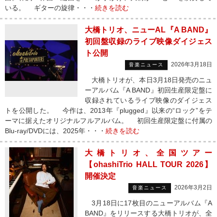
いる。 ギターの旋律・・・
続きを読む
大橋トリオ、ニューAL『A BAND』
初回盤収録のライブ映像ダイジェス
ト公開
2026年3月18日
音楽ニュース
大橋トリオが、本日3月18日発売のニュ
ーアルバム『A BAND』初回生産限定盤に
収録されているライブ映像のダイジェス
トを公開した。 今作は、2013年『plugged』以来の“ロック”をテ
ーマに据えたオリジナルフルアルバム。 初回生産限定盤に付属の
Blu-ray/DVDには、2025年・・・
続きを読む
大橋トリオ、全国ツアー
【ohashiTrio HALL TOUR 2026】
開催決定
2026年3月2日
音楽ニュース
3月18日に17枚目のニューアルバム『A
BAND』をリリースする大橋トリオが、全