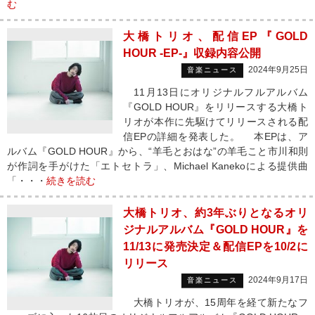
む
大橋トリオ、配信EP『GOLD
HOUR -EP-』収録内容公開
2024年9月25日
音楽ニュース
11月13日にオリジナルフルアルバム
『GOLD HOUR』をリリースする大橋ト
リオが本作に先駆けてリリースされる配
信EPの詳細を発表した。 本EPは、ア
ルバム『GOLD HOUR』から、“羊毛とおはな”の羊毛こと市川和則
が作詞を手がけた「エトセトラ」、Michael Kanekoによる提供曲
「・・・
続きを読む
大橋トリオ、約3年ぶりとなるオリ
ジナルアルバム『GOLD HOUR』を
11/13に発売決定＆配信EPを10/2に
リリース
2024年9月17日
音楽ニュース
大橋トリオが、15周年を経て新たなフ