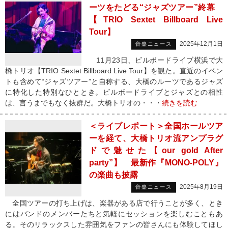
ーツをたどる“ジャズツアー”終幕
【TRIO Sextet Billboard Live
Tour】
2025年12月1日
音楽ニュース
11月23日、ビルボードライブ横浜で大
橋トリオ【TRIO Sextet Billboard Live Tour】を観た。直近のイベン
トも含めて“ジャズツアー”と自称する、大橋のルーツであるジャズ
に特化した特別なひととき。ビルボードライブとジャズとの相性
は、言うまでもなく抜群だ。大橋トリオの・・・
続きを読む
＜ライブレポート＞全国ホールツア
ーを経て、大橋トリオ流アンプラグ
ドで魅せた【our gold After
party”】 最新作『MONO-POLY』
の楽曲も披露
2025年8月19日
音楽ニュース
全国ツアーの打ち上げは、楽器がある店で行うことが多く、とき
にはバンドのメンバーたちと気軽にセッションを楽しむこともあ
る。そのリラックスした雰囲気をファンの皆さんにも体験してほし