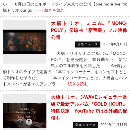
いーー8月10日のビルボードライブ東京での公演【one more live “大
橋トリオ our go・・・
続きを読む
大橋トリオ、ミニAL『MONO-
POLY』収録曲「新宝島」フル映像
公開
2025年8月13日
音楽ニュース
大橋トリオがミニアルバム『MONO-
POLY』を発売開始、収録曲から「新宝
島」のフル映像を公開した。 今作は大
橋トリオのライブで定番の「1本マイクコーナー」をコンセプトとし
て制作したそうだ。 「1本マイクコーナー」とは、大橋含むバン
ドメンバーが各々のアンプラ・・・
続きを読む
大橋トリオ、J-WAVEレギュラー番
組で最新アルバム『GOLD HOUR』
特集決定 YouTubeでは番外編の配
信も
2024年11月11日
音楽ニュース