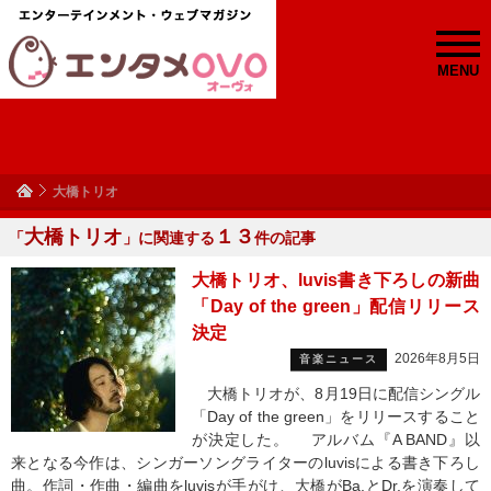
MENU
大橋トリオ
大橋トリオ
１３
「
」に関連する
件の記事
大橋トリオ、luvis書き下ろしの新曲
「Day of the green」配信リリース
決定
2026年8月5日
音楽ニュース
大橋トリオが、8月19日に配信シングル
「Day of the green」をリリースすること
が決定した。 アルバム『A BAND』以
来となる今作は、シンガーソングライターのluvisによる書き下ろし
曲。作詞・作曲・編曲をluvisが手がけ、大橋がBa.とDr.を演奏して