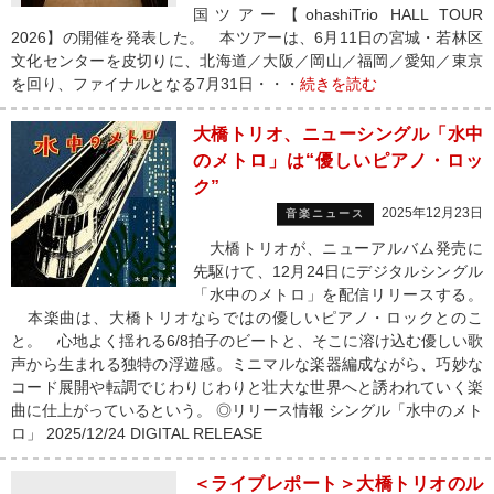
国ツアー【ohashiTrio HALL TOUR
2026】の開催を発表した。 本ツアーは、6月11日の宮城・若林区
文化センターを皮切りに、北海道／大阪／岡山／福岡／愛知／東京
を回り、ファイナルとなる7月31日・・・
続きを読む
大橋トリオ、ニューシングル「水中
のメトロ」は“優しいピアノ・ロッ
ク”
2025年12月23日
音楽ニュース
大橋トリオが、ニューアルバム発売に
先駆けて、12月24日にデジタルシングル
「水中のメトロ」を配信リリースする。
本楽曲は、大橋トリオならではの優しいピアノ・ロックとのこ
と。 心地よく揺れる6/8拍子のビートと、そこに溶け込む優しい歌
声から生まれる独特の浮遊感。ミニマルな楽器編成ながら、巧妙な
コード展開や転調でじわりじわりと壮大な世界へと誘われていく楽
曲に仕上がっているという。 ◎リリース情報 シングル「水中のメト
ロ」 2025/12/24 DIGITAL RELEASE
＜ライブレポート＞大橋トリオのル