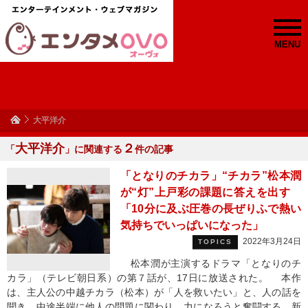
MENU
大平洋介
大平洋介
２
「
」に関連する
件の記事
「となりのチカラ」“チカラ”松本潤
が“灯”上戸彩の課題に答えを出す
「10分に及ぶ圧巻の長ぜりふで熱い
気持ちでいっぱいになった」
2022年3月24日
TOPICS
松本潤が主演するドラマ「となりのチ
カラ」（テレビ朝日系）の第７話が、17日に放送された。 本作
は、主人公の中越チカラ（松本）が「人を救いたい」と、人の話を
聞き、中途半端に他人の問題に関わり、力になろうと奮闘する、新