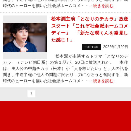
時代のヒーローを描いた社会派ホームコメ・・・
続きを読む
松本潤主演「となりのチカラ」放送
スタート「これぞ社会派ホームコメ
ディー」 「新たな潤くんを発見し
た感じ！」
2022年1月20日
TOPICS
松本潤が主演するドラマ「となりのチ
カラ」（テレビ朝日系）の第１話が、20日に放送された。 本作
は、主人公の中越チカラ（松本）が「人を救いたい」と、人の話を
聞き、中途半端に他人の問題に関わり、力になろうと奮闘する、新
時代のヒーローを描いた社会派ホームコメ・・・
続きを読む
1