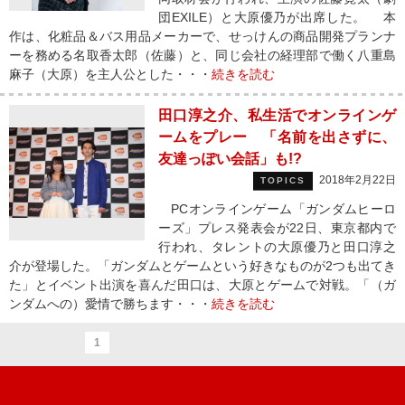
団EXILE）と大原優乃が出席した。 本
作は、化粧品＆バス用品メーカーで、せっけんの商品開発プランナ
ーを務める名取香太郎（佐藤）と、同じ会社の経理部で働く八重島
麻子（大原）を主人公とした・・・
続きを読む
田口淳之介、私生活でオンラインゲ
ームをプレー 「名前を出さずに、
友達っぽい会話」も!?
2018年2月22日
TOPICS
PCオンラインゲーム「ガンダムヒーロ
ーズ」プレス発表会が22日、東京都内で
行われ、タレントの大原優乃と田口淳之
介が登場した。「ガンダムとゲームという好きなものが2つも出てき
た」とイベント出演を喜んだ田口は、大原とゲームで対戦。「（ガ
ンダムへの）愛情で勝ちます・・・
続きを読む
1