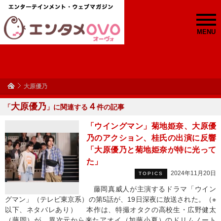
MENU
大原優乃
大原優乃
４
「
」に関連する
件の記事
「ウイングマン」菊地姫奈、大原優
乃のアクション、桂氏の出演に反響
「大原優乃と菊地姫奈が特に光って
た」
2024年11月20日
TOPICS
藤岡真威人が主演するドラマ「ウイン
グマン」（テレビ東京系）の第5話が、19日深夜に放送された。（※
以下、ネタバレあり） 本作は、特撮オタクの高校生・広野健太
（藤岡）が、異次元から来たアオイ（加藤小夏）のドリムノート