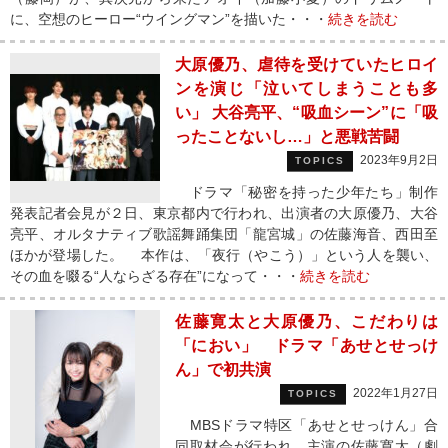
に、空想のヒーロー“ウイングマン”を描いた・・・
続きを読む
大原優乃、虐待を受けていたヒロイ
ンを演じ「泣いてしまうことも多
い」 大谷亮平、“吸血シーン”に「吸
ったことないし…」と悪戦苦闘
2023年9月2日
TOPICS
ドラマ「秘密を持った少年たち」制作
発表記者会見が２日、東京都内で行われ、出演者の大原優乃、大谷
亮平、オルタナティブ歌謡舞踊集団「龍宮城」の佐藤海音、西田至
ほかが登場した。 本作は、「夜行（やこう）」という人を襲い、
その血を啜る“人ならざる存在”になって・・・
続きを読む
佐藤寛太と大原優乃、こだわりは
「におい」 ドラマ「あせとせっけ
ん」で初共演
2022年1月27日
TOPICS
MBSドラマ特区「あせとせっけん」合
同取材会が行われ、主演の佐藤寛太（劇