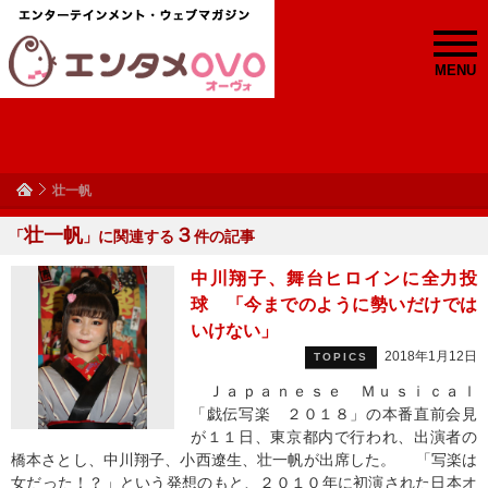
MENU
壮一帆
壮一帆
３
「
」に関連する
件の記事
中川翔子、舞台ヒロインに全力投
球 「今までのように勢いだけでは
いけない」
2018年1月12日
TOPICS
Ｊａｐａｎｅｓｅ Ｍｕｓｉｃａｌ
「戯伝写楽 ２０１８」の本番直前会見
が１１日、東京都内で行われ、出演者の
橋本さとし、中川翔子、小西遼生、壮一帆が出席した。 「写楽は
女だった！？」という発想のもと、２０１０年に初演された日本オ