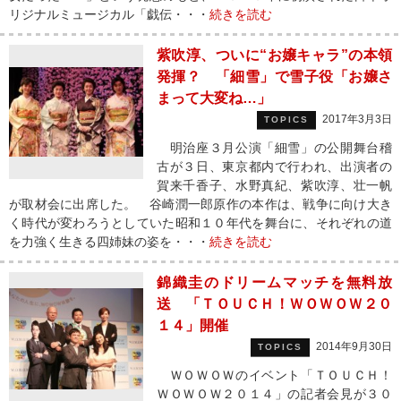
リジナルミュージカル「戯伝・・・
続きを読む
紫吹淳、ついに“お嬢キャラ”の本領
発揮？ 「細雪」で雪子役「お嬢さ
まって大変ね…」
2017年3月3日
TOPICS
明治座３月公演「細雪」の公開舞台稽
古が３日、東京都内で行われ、出演者の
賀来千香子、水野真紀、紫吹淳、壮一帆
が取材会に出席した。 谷崎潤一郎原作の本作は、戦争に向け大き
く時代が変わろうとしていた昭和１０年代を舞台に、それぞれの道
を力強く生きる四姉妹の姿を・・・
続きを読む
錦織圭のドリームマッチを無料放
送 「ＴＯＵＣＨ！ＷＯＷＯＷ２０
１４」開催
2014年9月30日
TOPICS
ＷＯＷＯＷのイベント「ＴＯＵＣＨ！
ＷＯＷＯＷ２０１４」の記者会見が３０