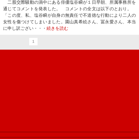
二股交際騒動の渦中にある俳優塩谷瞬が１日早朝、所属事務所を
通じてコメントを発表した。 コメントの全文は以下のとおり。
「この度、私、塩谷瞬が自身の無責任で不道徳な行動により二人の
女性を傷つけてしまいました。園山真希絵さん、冨永愛さん、本当
に申し訳ござい・・・
続きを読む
1