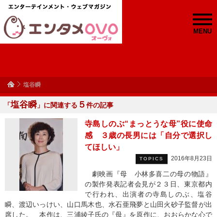
MENU
塩谷瞬
塩谷瞬
５
「
」に関連する
件の記事
寺島しのぶ“まっとうな母”役に使命
感 ３歳の長男には「自分で選択し
てほしい」
2016年8月23日
TOPICS
劇映画『母 小林多喜二の母の物語』
の製作発表記者会見が２３日、東京都内
で行われ、出演者の寺島しのぶ、塩谷
瞬、渡辺いっけい、山口馬木也、水石亜飛夢と山田火砂子監督が出
席した。 本作は、三浦綾子氏の『母』を原作に、おおらかな心で