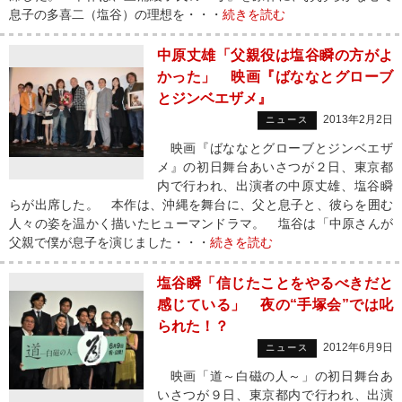
息子の多喜二（塩谷）の理想を・・・
続きを読む
中原丈雄「父親役は塩谷瞬の方がよ
かった」 映画『ばななとグローブ
とジンベエザメ』
2013年2月2日
ニュース
映画『ばななとグローブとジンベエザ
メ』の初日舞台あいさつが２日、東京都
内で行われ、出演者の中原丈雄、塩谷瞬
らが出席した。 本作は、沖縄を舞台に、父と息子と、彼らを囲む
人々の姿を温かく描いたヒューマンドラマ。 塩谷は「中原さんが
父親で僕が息子を演じました・・・
続きを読む
塩谷瞬「信じたことをやるべきだと
感じている」 夜の“手塚会”では叱
られた！？
2012年6月9日
ニュース
映画「道～白磁の人～」の初日舞台あ
いさつが９日、東京都内で行われ、出演