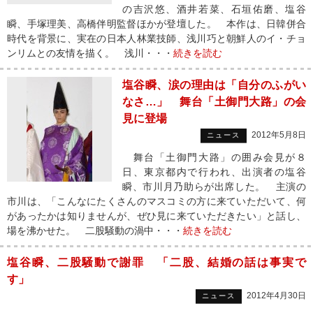
の吉沢悠、酒井若菜、石垣佑磨、塩谷
瞬、手塚理美、高橋伴明監督ほかが登壇した。 本作は、日韓併合
時代を背景に、実在の日本人林業技師、浅川巧と朝鮮人のイ・チョ
ンリムとの友情を描く。 浅川・・・
続きを読む
塩谷瞬、涙の理由は「自分のふがい
なさ…」 舞台「土御門大路」の会
見に登場
2012年5月8日
ニュース
舞台「土御門大路」の囲み会見が８
日、東京都内で行われ、出演者の塩谷
瞬、市川月乃助らが出席した。 主演の
市川は、「こんなにたくさんのマスコミの方に来ていただいて、何
があったかは知りませんが、ぜひ見に来ていただきたい」と話し、
場を沸かせた。 二股騒動の渦中・・・
続きを読む
塩谷瞬、二股騒動で謝罪 「二股、結婚の話は事実で
す」
2012年4月30日
ニュース