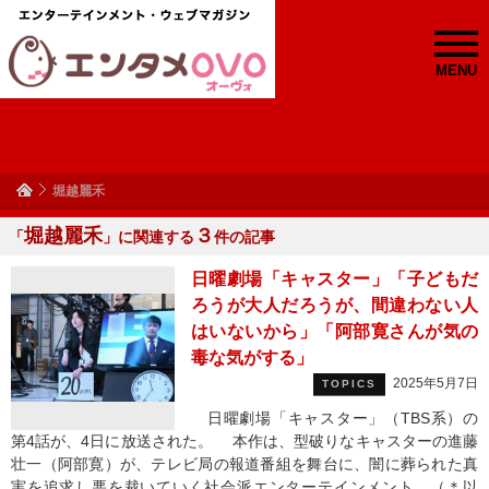
MENU
堀越麗禾
堀越麗禾
３
「
」に関連する
件の記事
日曜劇場「キャスター」「子どもだ
ろうが大人だろうが、間違わない人
はいないから」「阿部寛さんが気の
毒な気がする」
2025年5月7日
TOPICS
日曜劇場「キャスター」（TBS系）の
第4話が、4日に放送された。 本作は、型破りなキャスターの進藤
壮一（阿部寛）が、テレビ局の報道番組を舞台に、闇に葬られた真
実を追求し悪を裁いていく社会派エンターテインメント。（＊以