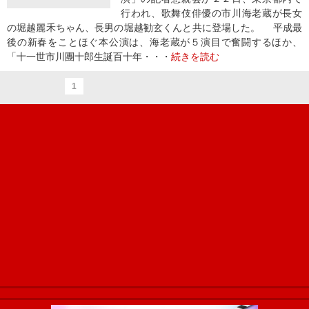
行われ、歌舞伎俳優の市川海老蔵が長女
の堀越麗禾ちゃん、長男の堀越勧玄くんと共に登場した。 平成最
後の新春をことほぐ本公演は、海老蔵が５演目で奮闘するほか、
「十一世市川團十郎生誕百十年・・・
続きを読む
1