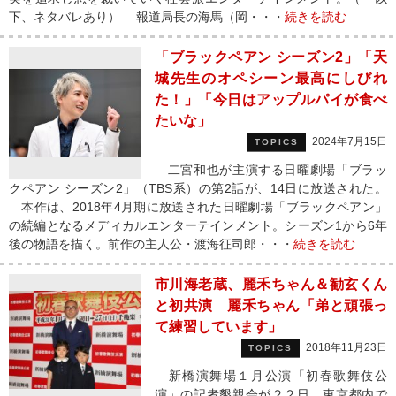
下、ネタバレあり） 報道局長の海馬（岡・・・
続きを読む
「ブラックペアン シーズン2」「天
城先生のオペシーン最高にしびれ
た！」「今日はアップルパイが食べ
たいな」
2024年7月15日
TOPICS
二宮和也が主演する日曜劇場「ブラッ
クペアン シーズン2」（TBS系）の第2話が、14日に放送された。
本作は、2018年4月期に放送された日曜劇場「ブラックペアン」
の続編となるメディカルエンターテインメント。シーズン1から6年
後の物語を描く。前作の主人公・渡海征司郎・・・
続きを読む
市川海老蔵、麗禾ちゃん＆勧玄くん
と初共演 麗禾ちゃん「弟と頑張っ
て練習しています」
2018年11月23日
TOPICS
新橋演舞場１月公演「初春歌舞伎公
演」の記者懇親会が２２日、東京都内で