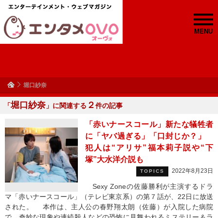
MENU
堀口紗奈
堀口紗奈
２
「
」に関連する
件の記事
「赤いナースコール」新たな犠牲者
に「ヤバ過ぎる」「口封じか？」
犯人は“アリサ”福本莉子説や“下
塚”大水洋介説も
2022年8月23日
TOPICS
Sexy Zoneの佐藤勝利が主演するドラ
マ「赤いナースコール」（テレビ東京系）の第７話が、22日に放送
された。 本作は、主人公の春野翔太朗（佐藤）が入院した病院
で、奇妙な現象や連続殺人などの恐怖に見舞われるミステリー＆ラ