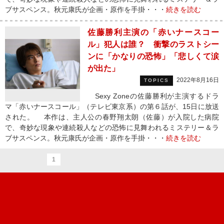
ブサスペンス。秋元康氏が企画・原作を手掛・・・
続きを読む
佐藤勝利主演の「赤いナースコー
ル」犯人は誰？ 衝撃のラストシー
ンに「かなりの恐怖」「悲しくて涙
が出た」
2022年8月16日
TOPICS
Sexy Zoneの佐藤勝利が主演するドラ
マ「赤いナースコール」（テレビ東京系）の第６話が、15日に放送
された。 本作は、主人公の春野翔太朗（佐藤）が入院した病院
で、奇妙な現象や連続殺人などの恐怖に見舞われるミステリー＆ラ
ブサスペンス。秋元康氏が企画・原作を手掛・・・
続きを読む
1