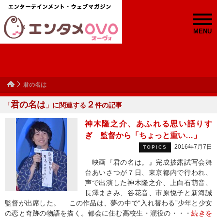
MENU
君の名は
君の名は
２
「
」に関連する
件の記事
神木隆之介、あふれる思い語りす
ぎ 監督から「ちょっと重い…」
2016年7月7日
TOPICS
映画『君の名は。』完成披露試写会舞
台あいさつが７日、東京都内で行われ、
声で出演した神木隆之介、上白石萌音、
長澤まさみ、谷花音、市原悦子と新海誠
監督が出席した。 この作品は、夢の中で“入れ替わる”少年と少女
の恋と奇跡の物語を描く。都会に住む高校生・瀧役の・・・
続きを