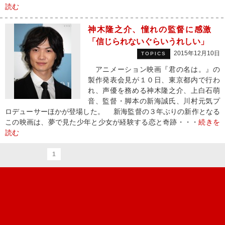
読む
神木隆之介、憧れの監督に感激
「信じられないぐらいうれしい」
2015年12月10日
TOPICS
アニメーション映画『君の名は。』の
製作発表会見が１０日、東京都内で行わ
れ、声優を務める神木隆之介、上白石萌
音、監督・脚本の新海誠氏、川村元気プ
ロデューサーほかが登場した。 新海監督の３年ぶりの新作となる
この映画は、夢で見た少年と少女が経験する恋と奇跡・・・
続きを
読む
1