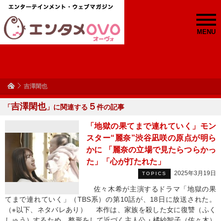
MENU
吉澤閑也
吉澤閑也
５
「
」に関連する
件の記事
「地獄の果てまで連れていく」モン
スター“麗奈”渋谷凪咲の原点が明ら
かに 「麗奈の立場で見たらつらかっ
た」「心が打たれた」
2025年3月19日
TOPICS
佐々木希が主演するドラマ「地獄の果
てまで連れていく」（TBS系）の第10話が、18日に放送された。
（※以下、ネタバレあり） 本作は、家族を殺した女に復讐（ふく
しゅう）するため、整形をして近づく主人公・橘紗智子（佐々木）