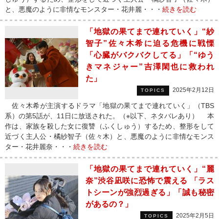
と、悪魔のように非情なモンスター・花井麗・・・
続きを読む
「地獄の果てまで連れていく」“紗
智子”佐々木希に迫る危機に戦慄
「心臓がバクバクしてる」「“ゆう
きマネジャー”吉澤閑也に救われ
た」
2025年2月12日
TOPICS
佐々木希が主演するドラマ「地獄の果てまで連れていく」（TBS
系）の第5話が、11日に放送された。（※以下、ネタバレあり） 本
作は、家族を殺した女に復讐（ふくしゅう）するため、整形をして
近づく主人公・橘紗智子（佐々木）と、悪魔のように非情なモンス
ター・花井麗奈・・・
続きを読む
「地獄の果てまで連れていく」“麗
奈”渋谷凪咲に恐怖で震える 「ラス
トシーンが強烈過ぎる」「誠も秘密
があるの？」
2025年2月5日
TOPICS