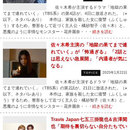
佐々木希が主演するドラマ「地獄の果
てまで連れていく」（TBS系）の第4話が、4日に放送された。（※
以下、ネタバレあり） 本作は、家族を殺した女に復讐（ふくしゅ
う）するため、整形をして近づく主人公・橘紗智子（佐々木）と、
悪魔のように非情なモンスター・花井麗奈・・・
続きを読む
佐々木希主演の「地獄の果てまで連
れていく」が「怖過ぎる」 「2話と
は思えない急展開」「内通者が気に
なる」
2025年1月22日
TOPICS
佐々木希が主演するドラマ「地獄の果
てまで連れていく」（TBS系）の第2話が、21日に放送された。（※
以下、ネタバレあり） 本作は、家族を殺した女に復讐（ふくしゅ
う）するため、整形をして近づく主人公・橘紗智子（佐々木）と、
悪魔のように非情なモンスター・花井麗奈・・・
続きを読む
Travis Japan七五三掛龍也&吉澤閑
也「期待を裏切らない自分たちでい