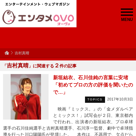
MENU
吉村真晴
吉村真晴
２
「
」に関連する
件の記事
新垣結衣、石川佳純の言葉に安堵
「初めてプロの方の評価を聞いたの
で…」
2017年10月3日
TOPICS
映画『ミックス。』の「金メダルペア
とミックス！」試写会が２日、東京都内
で行われ、出演者の新垣結衣、プロ卓球
選手の石川佳純選手と吉村真晴選手、石川淳一監督、劇中で卓球指
導を行った川口陽陽氏が登壇した。 本作は、不器用で、欠点だら