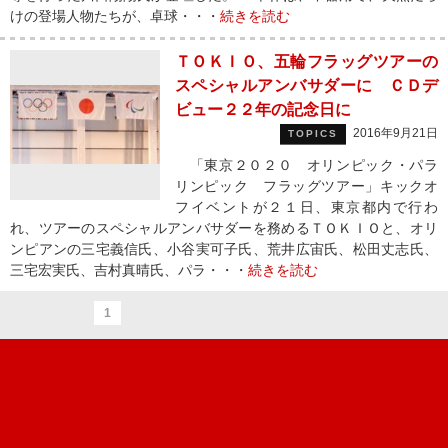
けの登場人物たちが、卓球・・・
続きを読む
ＴＯＫＩＯ、五輪フラッグツアーの
スペシャルアンバサダーに ＣＤデ
ビュー２２年の記念日に
2016年9月21日
TOPICS
「東京２０２０ オリンピック・パラ
リンピック フラッグツアー」キックオ
フイベントが２１日、東京都内で行わ
れ、ツアーのスペシャルアンバサダーを務めるＴＯＫＩＯと、オリ
ンピアンの三宅義信氏、小谷実可子氏、荒井広宙氏、松田丈志氏、
三宅宏実氏、吉村真晴氏、パラ・・・
続きを読む
1