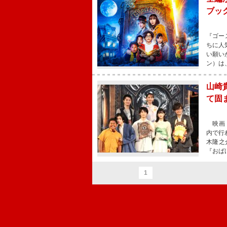
ブッ
『ゴー
ちに人
い願い
ン）は
山崎
て固
映画『
内で行
木隆之
『おば
1