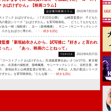
ク おばけずかん』【映画コラム】
2022年7月21日
ほぼ週刊映画コラム
ストブック おばけずかん』（７月22日公開） 山崎貴監督が、子どもた
気の童話シリーズ『おばけずかん』を実写映画化。 どうしてもかなえた
がある一樹（城桧吏）、太一（柴崎楓雅）、サニー（サニーマックレンド
、小さなおばけに導かれ、・・・
続きを読む
貴監督「新垣結衣さんから、試写後に『好き』と言われ
まった」 「あっ、映画のことねって」
2022年6月27日
TOPICS
ゴーストブック おばけずかん』完成披露舞台あいさつが27日、東京都
われ、出演者の城桧吏、柴崎楓雅、サニーマックレンドン、吉村文香、神
介、新垣結衣と山崎貴監督が登壇した。 本作は、人気の童話シリーズ
けずかん』を実写映画化。“どんな願・・・
続きを読む