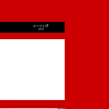
オーヴォ
OVO