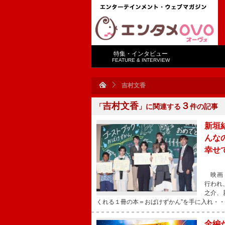
特集・インタビュー
FEATURE & INTERVIEW
吉村文香
吉村文香
３
「
」に関連する
件の記事
新垣
んな
幸せ
映画『
行われ
之介、
くれる１冊の本＝おばけずかん”を手に入れ・
全編