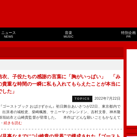
ニュース
音楽
特別企画
NEWS
MUSIC
PR
結衣、子役たちの感謝の言葉に「胸がいっぱい」 「み
の貴重な時間の一瞬に私も入れてもらえたことが本当に
でした」
2022年7月22日
TOPICS
ゴーストブック おばけずかん』初日舞台あいさつが22日、東京都内で
、出演者の城桧吏、柴崎楓雅、サニーマックレンドン、吉村文香、神木隆
新垣結衣と山崎貴監督が登壇した。 本作は“どんな願いごともかなえて
・・
続きを読む
が見事なまでに“山崎貴の世界”で構成された『ゴースト