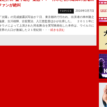
ファンが絶叫
2016年3月7日
TOPICS
太陽』の完成披露試写会が７日、東京都内で行われ、出演者の神木隆之
脇麦、古川雄輝、古舘寛治、入江悠監督ほかが出席した。 ２０１１年に
キウメによって上演された同名舞台を実写映画化した本作は、ウイルスに
世界の人口が激減した２１世紀初・・・
続きを読む