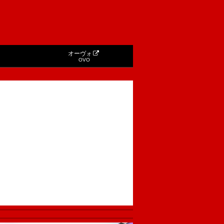
オーヴォ
OVO