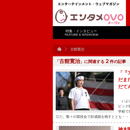
特集・インタビュー
FEATURE & INTERVIEW
古館寛治
古館寛治
２
「
」に関連する
件の記事
「『
だま
だて
いよい
ピック
学校で
江だ。数々の競技会で好成績を残すととも・・
神木