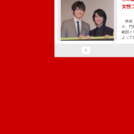
女性
映画『
介、門
劇団イ
よって
1