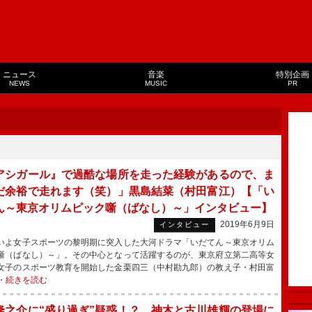
ニュース
音楽
特別企画
NEWS
MUSIC
PR
アシガール』で過酷な場所を走った経験があるので、ま
だ余裕で走れます（笑）」黒島結菜（村田富江）【「い
ん～東京オリムピック噺（ばなし）～」インタビュー】
2019年6月9日
インタビュー
よ女子スポーツの黎明期に突入した大河ドラマ「いだてん～東京オリム
噺（ばなし）～」。その中心となって活躍するのが、東京府立第二高等女
女子のスポーツ教育を開始した金栗四三（中村勘九郎）の教え子・村田富
・
続きを読む
隆之介に“盛り過ぎ”疑惑！？ 神木と古川雄輝の登場に