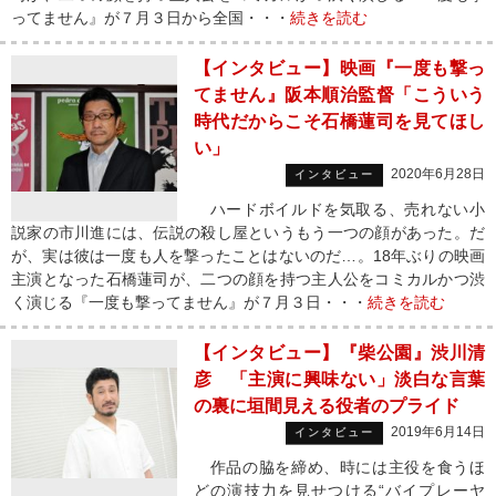
ってません』が７月３日から全国・・・
続きを読む
【インタビュー】映画『一度も撃っ
てません』阪本順治監督「こういう
時代だからこそ石橋蓮司を見てほし
い」
2020年6月28日
インタビュー
ハードボイルドを気取る、売れない小
説家の市川進には、伝説の殺し屋というもう一つの顔があった。だ
が、実は彼は一度も人を撃ったことはないのだ…。18年ぶりの映画
主演となった石橋蓮司が、二つの顔を持つ主人公をコミカルかつ渋
く演じる『一度も撃ってません』が７月３日・・・
続きを読む
【インタビュー】『柴公園』渋川清
彦 「主演に興味ない」淡白な言葉
の裏に垣間見える役者のプライド
2019年6月14日
インタビュー
作品の脇を締め、時には主役を食うほ
どの演技力を見せつける“バイプレーヤ