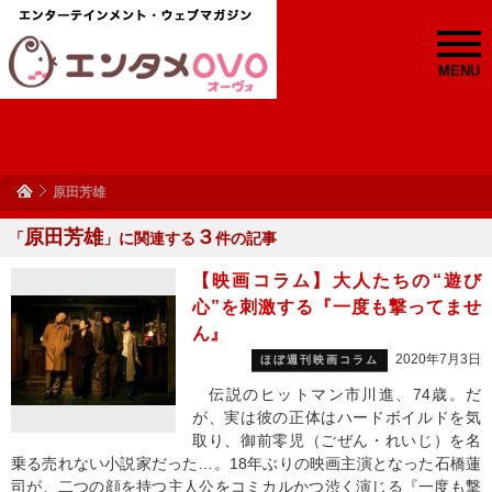
MENU
原田芳雄
原田芳雄
３
「
」に関連する
件の記事
【映画コラム】大人たちの“遊び
心”を刺激する『一度も撃ってませ
ん』
2020年7月3日
ほぼ週刊映画コラム
伝説のヒットマン市川進、74歳。だ
が、実は彼の正体はハードボイルドを気
取り、御前零児（ごぜん・れいじ）を名
乗る売れない小説家だった…。18年ぶりの映画主演となった石橋蓮
司が、二つの顔を持つ主人公をコミカルかつ渋く演じる『一度も撃