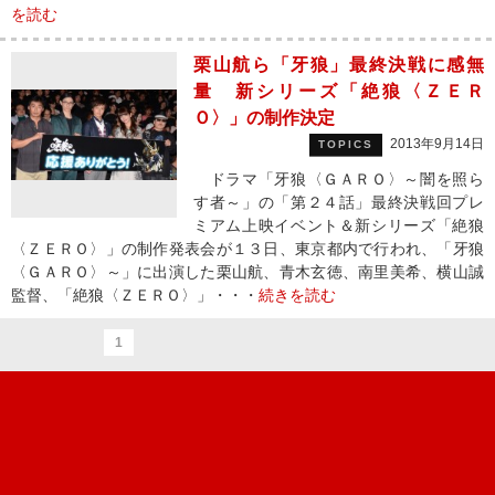
を読む
栗山航ら「牙狼」最終決戦に感無
量 新シリーズ「絶狼〈ＺＥＲ
Ｏ〉」の制作決定
2013年9月14日
TOPICS
ドラマ「牙狼〈ＧＡＲＯ〉～闇を照ら
す者～」の「第２４話」最終決戦回プレ
ミアム上映イベント＆新シリーズ「絶狼
〈ＺＥＲＯ〉」の制作発表会が１３日、東京都内で行われ、「牙狼
〈ＧＡＲＯ〉～」に出演した栗山航、青木玄徳、南里美希、横山誠
監督、「絶狼〈ＺＥＲＯ〉」・・・
続きを読む
1