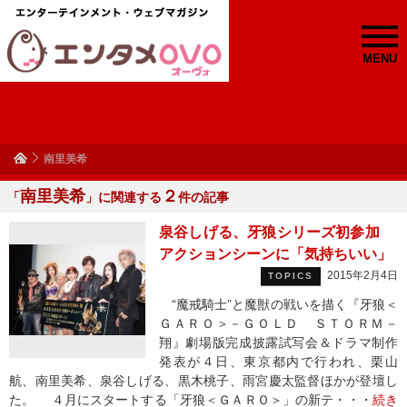
MENU
南里美希
南里美希
２
「
」に関連する
件の記事
泉谷しげる、牙狼シリーズ初参加
アクションシーンに「気持ちいい」
2015年2月4日
TOPICS
“魔戒騎士”と魔獣の戦いを描く『牙狼＜
ＧＡＲＯ＞－ＧＯＬＤ ＳＴＯＲＭ－
翔』劇場版完成披露試写会＆ドラマ制作
発表が４日、東京都内で行われ、栗山
航、南里美希、泉谷しげる、黒木桃子、雨宮慶太監督ほかが登壇し
た。 ４月にスタートする「牙狼＜ＧＡＲＯ＞」の新テ・・・
続き