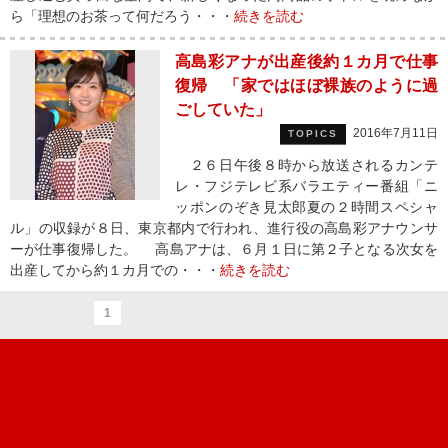
ら「理想のお茶って何だろう・・・
続きを読む
高島彩アナが出産後約１カ月で仕事
復帰 「家ではほぼ裸族のように過
ごしていた」
2016年7月11日
TOPICS
２６日午後８時から放送されるカンテ
レ・フジテレビ系バラエティー番組「ニ
ッポンのぞき見太郎夏の２時間スペシャ
ル」の収録が８日、東京都内で行われ、進行役の高島彩アナウンサ
ーが仕事復帰した。 高島アナは、６月１日に第２子となる次女を
出産してから約１カ月での・・・
続きを読む
1