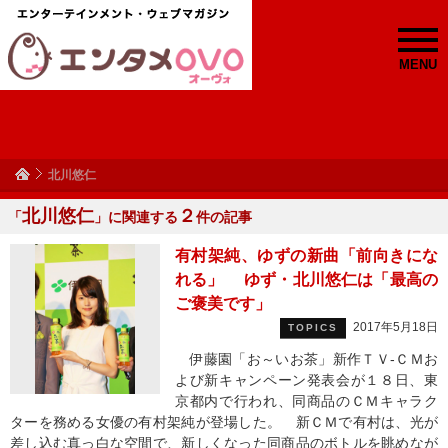
MENU
北川悠仁
北川悠仁
２
「
」に関連する
件の記事
有村架純、ゆずの新曲「前向きにな
れる」 ゆず・北川悠仁は「最高の
ご褒美です」
2017年5月18日
TOPICS
伊藤園「お～いお茶」新作ＴＶ‐ＣＭお
よび新キャンペーン発表会が１８日、東
京都内で行われ、同商品のＣＭキャラク
ターを務める女優の有村架純が登場した。 新ＣＭで有村は、光が
差し込む真っ白な空間で、新しくなった同商品のボトルを眺めなが