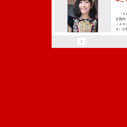
「ＡＫ
京都内
（ＡＫ
８）が
1