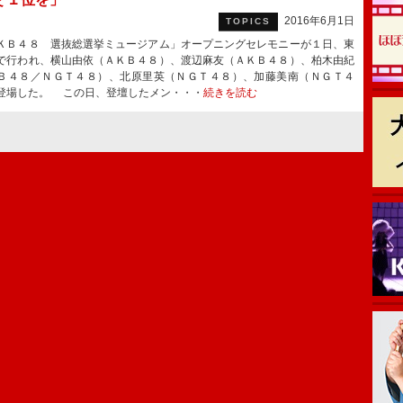
2016年6月1日
TOPICS
Ｂ４８ 選抜総選挙ミュージアム」オープニングセレモニーが１日、東
で行われ、横山由依（ＡＫＢ４８）、渡辺麻友（ＡＫＢ４８）、柏木由紀
Ｂ４８／ＮＧＴ４８）、北原里英（ＮＧＴ４８）、加藤美南（ＮＧＴ４
登場した。 この日、登壇したメン・・・
続きを読む