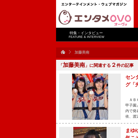
特集・インタビュー
FEATURE & INTERVIEW
加藤美南
加藤美南
２
「
」に関連する
件の記事
セン
グ「
ＡＢＣ
甲子園
内で発
依、渡
まゆ
年こ