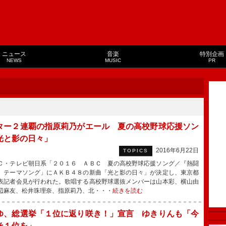
ニュース
音楽
特別企画
NEWS
MUSIC
PR
ター２連覇の指原莉乃がエール 夏の高校野球応援ソン
光と影の日々」
2016年6月22日
TOPICS
・テレビ朝日系「２０１６ ＡＢＣ 夏の高校野球応援ソング／『熱闘
』テーマソング」にＡＫＢ４８の新曲「光と影の日々」が決定し、東京都
表記者会見が行われた。歌唱する高校野球選抜メンバーは山本彩、横山由
辺麻友、松井珠理奈、指原莉乃、北・・・
続きを読む
ゆ、総選挙「１位に返り咲き！」宣言 ゆきりんも「今
そ１位を」