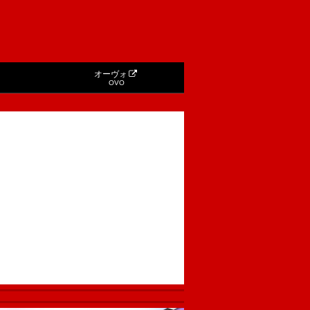
オーヴォ
OVO