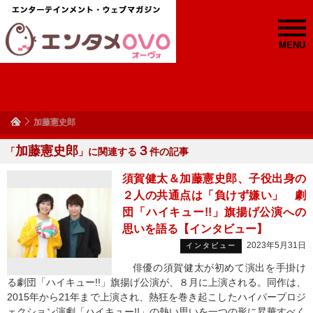
MENU
加藤憲史郎
加藤憲史郎
３
「
」に関連する
件の記事
須賀健太＆加藤憲史郎、子役出身の
２人の共通点は「負けず嫌い」 劇
団「ハイキュー!!」旗揚げ公演への
思いを語る【インタビュー】
2023年5月31日
インタビュー
俳優の須賀健太が初めて演出を手掛け
る劇団「ハイキュー!!」旗揚げ公演が、８月に上演される。同作は、
2015年から21年まで上演され、熱狂を巻き起こしたハイパープロジ
ェクション演劇「ハイキュー!!」の熱い思いを一つの形に昇華すべく