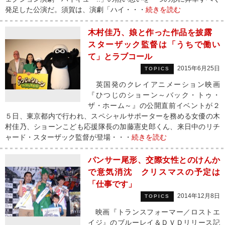
発足した公演だ。須賀は、演劇「ハイ・・・
続きを読む
木村佳乃、娘と作った作品を披露
スターザック監督は「うちで働い
て」とラブコール
2015年6月25日
TOPICS
英国発のクレイアニメーション映画
『ひつじのショーン～バック・トゥ・
ザ・ホーム～』の公開直前イベントが２
５日、東京都内で行われ、スペシャルサポーターを務める女優の木
村佳乃、ショーンこども応援隊長の加藤憲史郎くん、来日中のリチ
ャード・スターザック監督が登場・・・
続きを読む
パンサー尾形、交際女性とのけんか
で意気消沈 クリスマスの予定は
「仕事です」
2014年12月8日
TOPICS
映画『トランスフォーマー／ロストエ
イジ』のブルーレイ＆ＤＶＤリリース記