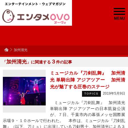
MENU
加州清光
加州清光
３
「
」に関連する
件の記事
ミュージカル『刀剣乱舞』 加州清
光 単騎出陣 アジアツアー 加州清
光が魅了する圧巻のステージ
2019年5月9日
TOPICS
ミュージカル『刀剣乱舞』 加州清光
単騎出陣 アジアツアーの日本凱旋公演
が、７日、千葉市内の幕張メッセ国際展
示場９・１０ホールで行われた。 本作は、ミュージカル『刀剣乱
舞』（以下、刀ミュ）に出演している刀剣男士、加州清光による３