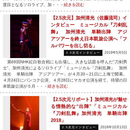
度目となるソロライブ。加・・・
続きを読む
【2.5次元】加州清光（佐藤流司）イ
ンタビュー ミュージカル『刀剣乱
舞』 加州清光 単騎出陣 アジ
アツアーを終え日本凱旋公演へ「フ
ルパワーを出し切る」
2019年5月5日
2.5次元インタビュー
第69回NHK紅白歌合戦にも出場し、大きな話題を呼んだ“刀剣男
士”、加州清光によるソロライブ「ミュージカル『刀剣乱舞』 加州
清光 単騎出陣 アジアツアー」が４月20～21日に上海で開幕。
４月24日にバンコク公演、４月28日にマカオ公演を経て、待望の日
本凱旋公演が５月・・・
続きを読む
【2.5次元リポート】加州清光が魅せ
る情熱的な“出陣”「ミュージカル
『刀剣乱舞』加州清光 単騎出陣
2018」
2018年10月13日
2.5次元インタビュー