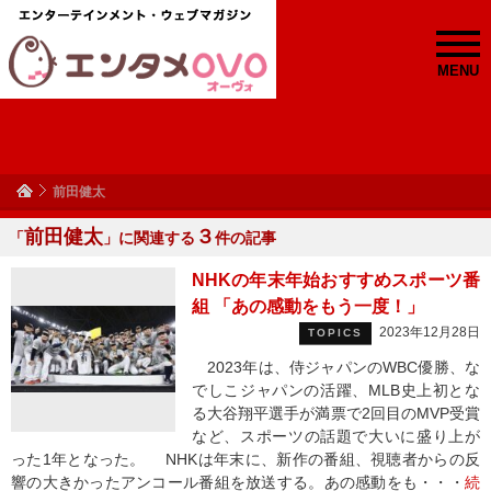
MENU
前田健太
前田健太
３
「
」に関連する
件の記事
NHKの年末年始おすすめスポーツ番
組 「あの感動をもう一度！」
2023年12月28日
TOPICS
2023年は、侍ジャパンのWBC優勝、な
でしこジャパンの活躍、MLB史上初とな
る大谷翔平選手が満票で2回目のMVP受賞
など、スポーツの話題で大いに盛り上が
った1年となった。 NHKは年末に、新作の番組、視聴者からの反
響の大きかったアンコール番組を放送する。あの感動をも・・・
続