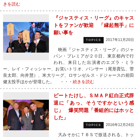
きを読む
『ジャスティス・リーグ』のキャス
トをファンが歓迎 「縁起熊手」に
願い事を
2017年11月20日
TOPICS
映画『ジャスティス・リーグ』のジャ
パン・プレミアが２０日、東京都内で行
われ、来日した出演者のエズラ・ミラ
ー、レイ・フィッシャー、お笑いトリオ、パンサー（尾形貴弘、菅
良太郎、向井慧）、米大リーグ、ロサンゼルス・ドジャースの前田
健太投手ほかが登壇した。 ・・・
続きを読む
ビートたけし、ＳＭＡＰ紅白正式辞
退に「あっ、そうですかという感
じ」 爆笑問題「番組的にはホッと
した」
2016年12月24日
TOPICS
大みそかにＴＢＳで放送される、トッ