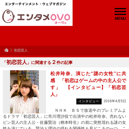
MENU
初恋芸人
初恋芸人
２
「
」に関連する
件の記事
松井玲奈、演じた“謎の女性”に共
感 「初恋はゲームの中の主人公で
す」 【インタビュー】「初恋芸
人」
2016年4月5日
インタビュー
ＮＨＫ ＢＳで放送中のプレミアムよ
るドラマ「初恋芸人」に市川理沙役で出演中の松井玲奈。売れない
ピン芸人の主人公・佐藤賢治（柄本時生）の前に突然現れる謎の女
性を演じている。賢治と理沙の揺れる関係性も見どころの一つ。こ