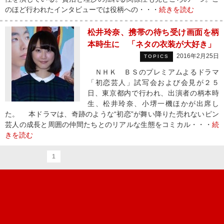
のほど行われたインタビューでは役柄への・・・
続きを読む
松井玲奈、携帯の待ち受け画面を柄
本時生に 「ネタの衣装が大好き」
2016年2月25日
TOPICS
ＮＨＫ ＢＳのプレミアムよるドラマ
「初恋芸人」試写会および会見が２５
日、東京都内で行われ、出演者の柄本時
生、松井玲奈、小堺一機ほかが出席し
た。 本ドラマは、奇跡のような“初恋”が舞い降りた売れないピン
芸人の成長と周囲の仲間たちとのリアルな生態をコミカル・・・
続
きを読む
1