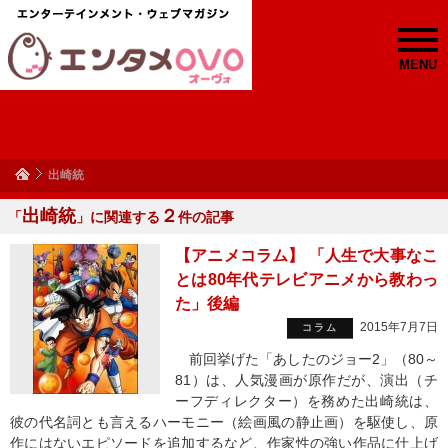
MENU
出崎統
出崎統
２
「
」に関連する
件の記事
【アニメコラム】 「人生で大事なこ
とは80年代テレビアニメから教わっ
た」後編
2015年7月7日
コラム
前回挙げた「あしたのジョー2」（80～
81）は、人気漫画が原作だが、演出（チ
ーフディレクター）を務めた出崎統は、
彼の代名詞とも言えるハーモニー（絵画風の静止画）を駆使し、原
作にはないエピソードを追加するなど、作家性の強い作品に仕上げ