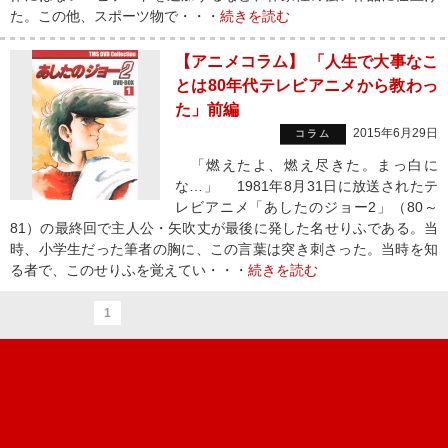
た。この他、スポーツ物で・・・
続きを読む
【アニメコラム】 「人生で大事なこ
とは80年代テレビアニメから教わっ
た」前編
2015年6月29日
コラム
「燃えたよ、燃え尽きた。まっ白に
な…」 1981年8月31日に放送されたテ
レビアニメ「あしたのジョー2」（80～
81）の最終回で主人公・矢吹丈が最後に発した名せりふである。当
時、小学生だった筆者の胸に、この言葉は突き刺さった。当時を知
る者で、このせりふを覚えてい・・・
続きを読む
1