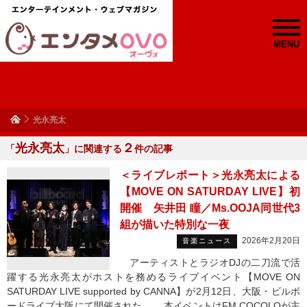
MENU
光永亮太
光永亮太
２
「
」に関連する
件の記事
＜ライブレポート＞光永亮太による
【MOVE ON SATURDAY LIVE】初
開催 矢井田 瞳／Ms.OOJA同世代3
組が描いた特別な一夜
2026年2月20日
音楽ニュース
アーティストとラジオDJの二刀流で活
躍する光永亮太がホストを務めるライブイベント【MOVE ON
SATURDAY LIVE supported by CANNA】が2月12日、大阪・ビルボ
ードライブ大阪にて開催された。 本イベントはFM COCOLOが主