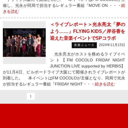
催し、光永が同局で担当するレギュラー番組『MOVE ON ・・・
続
きを読む
＜ライブレポート＞光永亮太「夢の
よう……」FLYING KIDS／岸谷香を
迎えた音楽イベントでSPコラボ
2024年11月15日
音楽ニュース
光永亮太がホストを務めるライブイベ
ント【FM COCOLO FRIDAY NIGHT
JUNCTION LIVE supported by HERBIS】
が11月4日、ビルボードライブ大阪にて開催されライブレポートが
到着した。 本イベントはFM COCOLOが主催となり、同局で光永
が担当するレギュラー番組『FRIDAY NIGHT・・・
続きを読む
1